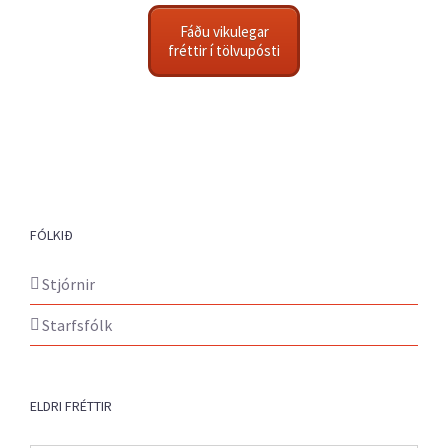
Fáðu vikulegar
fréttir í tölvupósti
FÓLKIÐ
Stjórnir
Starfsfólk
ELDRI FRÉTTIR