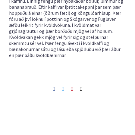
í kaffinu. Einnig fengu þær nýbakaðar bollur, lummur og
bananabrauð. Eftir kaffi var íþróttakeppni þar sem þær
hoppuðu á einar (öðrum fæti) og köngulóarhlaup. Þær
fóru að því loknu í pottinn og Skógarver og Fuglaver
æfðu leikrit fyrir kvöldvökuna. Í kvöldmat var
grjónagrautur og þær borðuðu mjög vel af honum.
Kvöldvakan gekk mjög vel fyrir sig og stelpurnar
skemmtu sér vel. Þær fengu ávexti í kvöldkaffi og
bænakonurnar sátu og lásu eða spjölluðu við þær áður
en þær báðu kvöldbænirnar.
Facebook
Twitter
Pinterest
Netfang