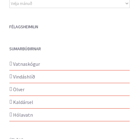
Eldri
fréttir
FÉLAGSHEIMILIN
SUMARBÚÐIRNAR
Vatnaskógur
Vindáshlíð
Ölver
Kaldársel
Hólavatn