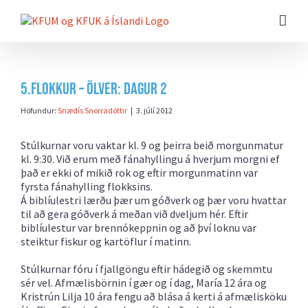
Farðu
beint
að
efni
síðunnar
5.flokkur – Ölver: Dagur 2
Höfundur:
Snædís Snorradóttir
|
3. júlí 2012
Stúlkurnar voru vaktar kl. 9 og þeirra beið morgunmatur
kl. 9:30. Við erum með fánahyllingu á hverjum morgni ef
það er ekki of mikið rok og eftir morgunmatinn var
fyrsta fánahylling flokksins.
Á biblíulestri lærðu þær um góðverk og þær voru hvattar
til að gera góðverk á meðan við dveljum hér. Eftir
biblíulestur var brennókeppnin og að því loknu var
steiktur fiskur og kartöflur í matinn.
Stúlkurnar fóru í fjallgöngu eftir hádegið og skemmtu
sér vel. Afmælisbörnin í gær og í dag, María 12 ára og
Kristrún Lilja 10 ára fengu að blása á kerti á afmælisköku