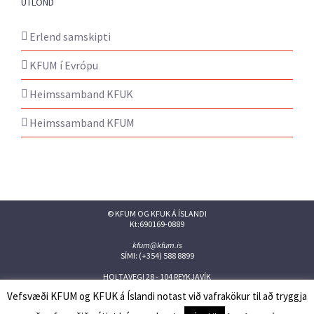
ÚTLÖND
Erlend samskipti
KFUM í Evrópu
Heimssamband KFUK
Heimssamband KFUM
© KFUM OG KFUK Á ÍSLANDI
Kt:690169-0889
kfum@kfum.is
SÍMI: (+354) 588 8899
HOLTAVEGI 28 - 104 REYKJAVÍK
Vefsvæði KFUM og KFUK á Íslandi notast við vafrakökur til að tryggja
Facebook
Twitter
Instagram
Flickr
YouTube
Issuu