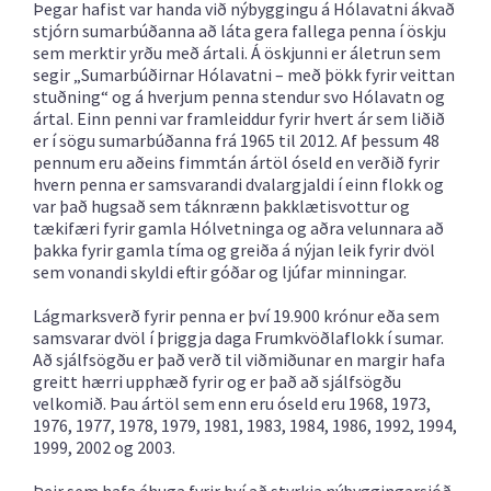
Þegar hafist var handa við nýbyggingu á Hólavatni ákvað
stjórn sumarbúðanna að láta gera fallega penna í öskju
sem merktir yrðu með ártali. Á öskjunni er áletrun sem
segir „Sumarbúðirnar Hólavatni – með þökk fyrir veittan
stuðning“ og á hverjum penna stendur svo Hólavatn og
ártal. Einn penni var framleiddur fyrir hvert ár sem liðið
er í sögu sumarbúðanna frá 1965 til 2012. Af þessum 48
pennum eru aðeins fimmtán ártöl óseld en verðið fyrir
hvern penna er samsvarandi dvalargjaldi í einn flokk og
var það hugsað sem táknrænn þakklætisvottur og
tækifæri fyrir gamla Hólvetninga og aðra velunnara að
þakka fyrir gamla tíma og greiða á nýjan leik fyrir dvöl
sem vonandi skyldi eftir góðar og ljúfar minningar.
Lágmarksverð fyrir penna er því 19.900 krónur eða sem
samsvarar dvöl í þriggja daga Frumkvöðlaflokk í sumar.
Að sjálfsögðu er það verð til viðmiðunar en margir hafa
greitt hærri upphæð fyrir og er það að sjálfsögðu
velkomið. Þau ártöl sem enn eru óseld eru 1968, 1973,
1976, 1977, 1978, 1979, 1981, 1983, 1984, 1986, 1992, 1994,
1999, 2002 og 2003.