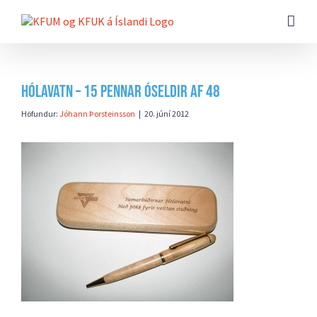
Farðu
beint
að
efni
síðunnar
Hólavatn – 15 pennar óseldir af 48
Höfundur:
Jóhann Þorsteinsson
|
20. júní 2012