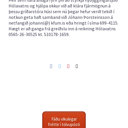
Þeir sem hafa áhuga fyrir því að styrkja nýbyggingarsjóð
Hólavatns og hjálpa okkur við að klára fjármögnun á
þessu gríðarstóra húsi sem nú þegar hefur verið tekið í
notkun geta haft samband við Jóhann Þorsteinsson á
netfangið johann(@) kfum.is eða hringt í síma 699-4115.
Hægt er að ganga frá greiðslu inn á reikning Hólavatns
0565-26-30525 kt. 510178-1659.
Facebook
Twitter
Pinterest
Netfang
Fáðu vikulegar
fréttir í tölvupósti