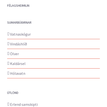
FÉLAGSHEIMILIN
SUMARBÚÐIRNAR
Vatnaskógur
Vindáshlíð
Ölver
Kaldársel
Hólavatn
ÚTLÖND
Erlend samskipti