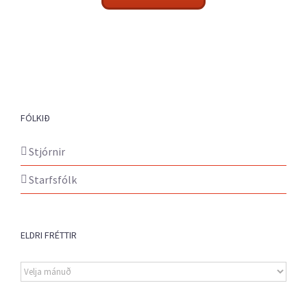
FÓLKIÐ
Stjórnir
Starfsfólk
ELDRI FRÉTTIR
Eldri
fréttir