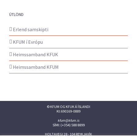
ÚTLÖND
Erlend samskipti
KFUM í Evrópu
Heimssamband KFUK
Heimssamband KFUM
© KFUM OG KFUK Á ÍSLANDI
Kt:690169-0889
kfum@kfum.is
SÍMI: (+354) 588 8899
HOLTAVEGI 28 - 104 REYKJAVÍK