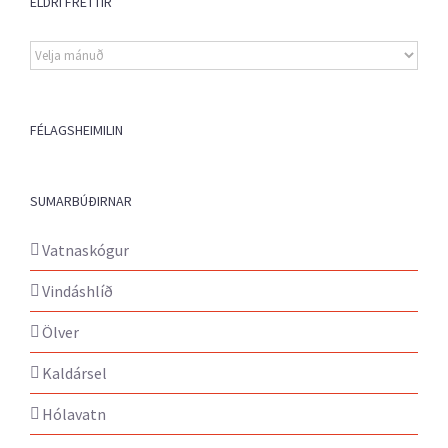
ELDRI FRÉTTIR
Eldri
fréttir
FÉLAGSHEIMILIN
SUMARBÚÐIRNAR
Vatnaskógur
Vindáshlíð
Ölver
Kaldársel
Hólavatn