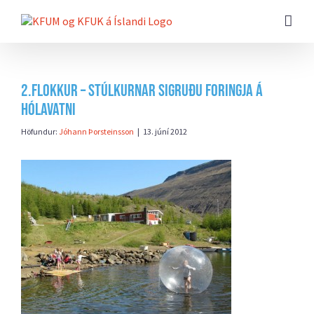
Farðu
beint
að
efni
síðunnar
2.flokkur – Stúlkurnar sigruðu foringja á
Hólavatni
Höfundur:
Jóhann Þorsteinsson
|
13. júní 2012