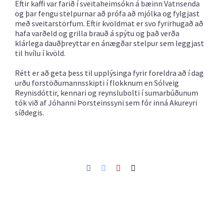
Eftir kaffi var farið í sveitaheimsókn á bæinn Vatnsenda
og þar fengu stelpurnar að prófa að mjólka og fylgjast
með sveitarstörfum. Eftir kvöldmat er svo fyrirhugað að
hafa varðeld og grilla brauð á spýtu og það verða
klárlega dauðþreyttar en ánægðar stelpur sem leggjast
til hvílu í kvöld.
Rétt er að geta þess til upplýsinga fyrir foreldra að í dag
urðu forstöðumannsskipti í flokknum en Sólveig
Reynisdóttir, kennari og reynslubolti í sumarbúðunum
tók við af Jóhanni Þorsteinssyni sem fór inná Akureyri
síðdegis.
Facebook
Twitter
Pinterest
Netfang