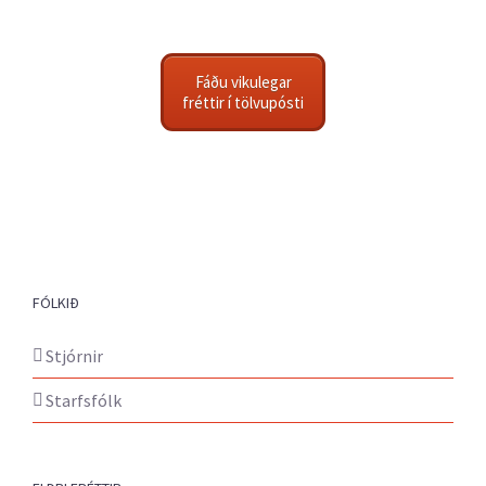
Fáðu vikulegar
fréttir í tölvupósti
FÓLKIÐ
Stjórnir
Starfsfólk