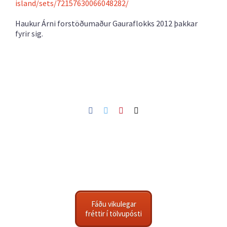
island/sets/72157630066048282/
Haukur Árni forstöðumaður Gauraflokks 2012 þakkar
fyrir sig.
Facebook
Twitter
Pinterest
Netfang
Fáðu vikulegar
fréttir í tölvupósti