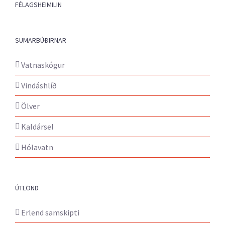
FÉLAGSHEIMILIN
SUMARBÚÐIRNAR
Vatnaskógur
Vindáshlíð
Ölver
Kaldársel
Hólavatn
ÚTLÖND
Erlend samskipti