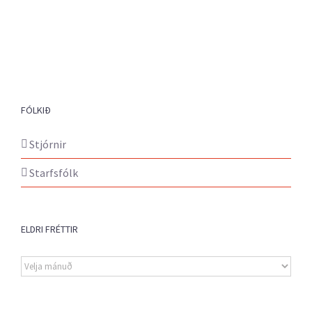
FÓLKIÐ
Stjórnir
Starfsfólk
ELDRI FRÉTTIR
Eldri
fréttir