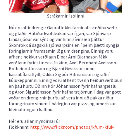
Strákarnir í sólinni
Nú eru allir drengir Gauraflokks farnir af svæðinu sælir
og glaðir. Hátíðarkvöldvakan var í gær, var Sjónvarp
Lindarjóður var sýnt og var hinn sívinsæli þáttur
Skonrokk á dagskrá sjónvarpsins en í þeim þætti syngja
foringjarnir frumsamin lög um drengina.
Einnig voru
afhent nokkur verðlaun Einar Árni Bjarnason fékk
verðlaun fyrir stærsta fiskinn, Axel Bernhard Axelsson-
Kolbeinn Jónsson og Bjarni Gestsson unnu
kassabílarallýið, Oddur Sigþór Hilmarsson sigraði í
kúlukeppninni. Einnig voru afhent tvenn heiðursverðlaun
en þau hlutu Óðinn Þór Jóhannsson fyrir hafnargæslu
og Aron Sigurjónsson fyrir hafnarstjórnun. Í dag var gott
veður en drengirnir þurftu að vera inni að pakka niður
farangrinum sínum. Í hádeginu var pizza og amerískur
kleinuhringur í kaffinu.
Hér eru allar myndirnar úr
flokknum:
http://www.flickr.com/photos/kfum-kfuk-