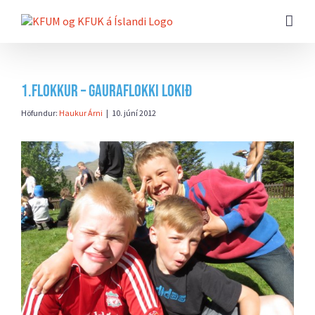
Farðu
beint
að
efni
síðunnar
1.flokkur – Gauraflokki lokið
Höfundur:
Haukur Árni
|
10. júní 2012