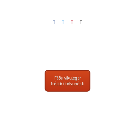
Facebook
Twitter
Pinterest
Netfang
Fáðu vikulegar
fréttir í tölvupósti