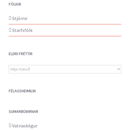
FÓLKIÐ
Stjórnir
Starfsfólk
ELDRI FRÉTTIR
Eldri
fréttir
FÉLAGSHEIMILIN
SUMARBÚÐIRNAR
Vatnaskógur