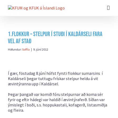
Farðu
beint
að
efni
síðunnar
1.flokkur – Stelpur í stuði í Kaldárseli fara
vel af stað
Höfundur:
Soffía
|
9. júní 2012
Í gær, föstudag 8.júní hófst fyrsti flokkur sumarsins í
Kaldárseli þegar tuttugu frískar stelpur heldu á vit
ævintýranna upp í Kaldársel.
Þegar þangað var komið fóru stelpurnar að koma sér
fyrir og eftir hádegi var haldið í ævintýraferð. Síðan var
ýmislegt í boði, s.s. hoppukastali, kofagerð, listasmiðja
og fleira.