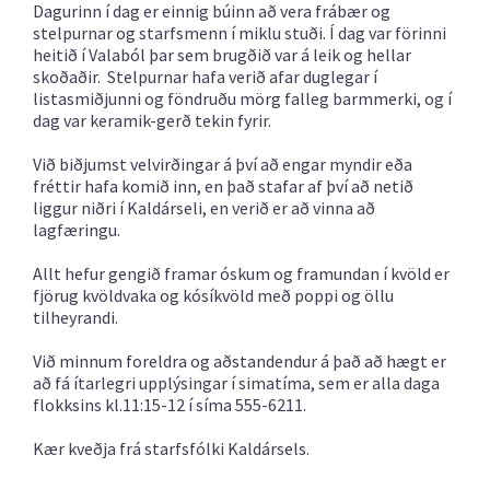
Dagurinn í dag er einnig búinn að vera frábær og
stelpurnar og starfsmenn í miklu stuði. Í dag var förinni
heitið í Valaból þar sem brugðið var á leik og hellar
skoðaðir. Stelpurnar hafa verið afar duglegar í
listasmiðjunni og föndruðu mörg falleg barmmerki, og í
dag var keramik-gerð tekin fyrir.
Við biðjumst velvirðingar á því að engar myndir eða
fréttir hafa komið inn, en það stafar af því að netið
liggur niðri í Kaldárseli, en verið er að vinna að
lagfæringu.
Allt hefur gengið framar óskum og framundan í kvöld er
fjörug kvöldvaka og kósíkvöld með poppi og öllu
tilheyrandi.
Við minnum foreldra og aðstandendur á það að hægt er
að fá ítarlegri upplýsingar í simatíma, sem er alla daga
flokksins kl.11:15-12 í síma 555-6211.
Kær kveðja frá starfsfólki Kaldársels.