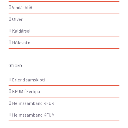
Vindáshlíð
Ölver
Kaldársel
Hólavatn
ÚTLÖND
Erlend samskipti
KFUM í Evrópu
Heimssamband KFUK
Heimssamband KFUM