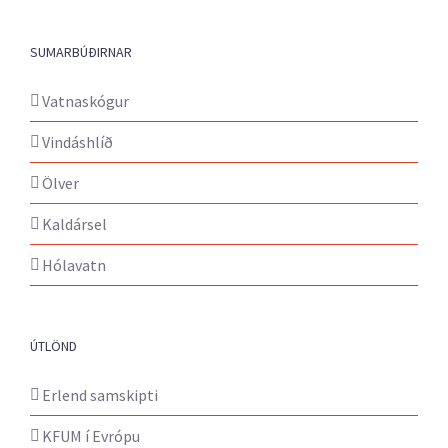
SUMARBÚÐIRNAR
Vatnaskógur
Vindáshlíð
Ölver
Kaldársel
Hólavatn
ÚTLÖND
Erlend samskipti
KFUM í Evrópu