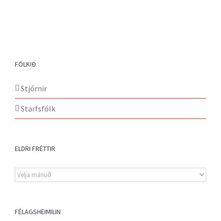
FÓLKIÐ
Stjórnir
Starfsfólk
ELDRI FRÉTTIR
Eldri
fréttir
FÉLAGSHEIMILIN