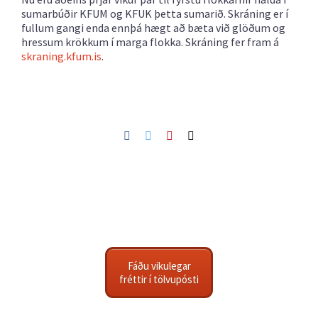
sumarbúðir KFUM og KFUK þetta sumarið. Skráning er í
fullum gangi enda ennþá hægt að bæta við glöðum og
hressum krökkum í marga flokka. Skráning fer fram á
skraning.kfum.is
.
Facebook
Twitter
Pinterest
Netfang
Fáðu vikulegar
fréttir í tölvupósti