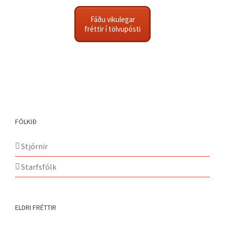
Fáðu vikulegar
fréttir í tölvupósti
FÓLKIÐ
Stjórnir
Starfsfólk
ELDRI FRÉTTIR