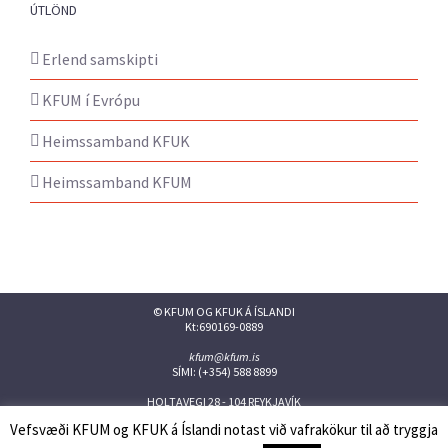
ÚTLÖND
Erlend samskipti
KFUM í Evrópu
Heimssamband KFUK
Heimssamband KFUM
© KFUM OG KFUK Á ÍSLANDI
Kt:690169-0889
kfum@kfum.is
SÍMI: (+354) 588 8899
HOLTAVEGI 28 - 104 REYKJAVÍK
Vefsvæði KFUM og KFUK á Íslandi notast við vafrakökur til að tryggja