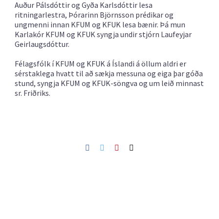
Auður Pálsdóttir og Gyða Karlsdóttir lesa
ritningarlestra, Þórarinn Björnsson prédikar og
ungmenni innan KFUM og KFUK lesa bænir. Þá mun
Karlakór KFUM og KFUK syngja undir stjórn Laufeyjar
Geirlaugsdóttur.
Félagsfólk í KFUM og KFUK á Íslandi á öllum aldri er
sérstaklega hvatt til að sækja messuna og eiga þar góða
stund, syngja KFUM og KFUK-söngva og um leið minnast
sr. Friðriks.
Facebook
Twitter
Pinterest
Netfang