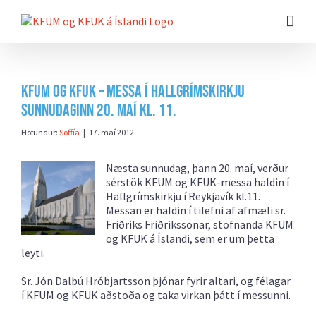
Farðu
beint
að
efni
síðunnar
KFUM og KFUK – messa í Hallgrímskirkju
sunnudaginn 20. maí kl. 11.
Höfundur:
Soffía
|
17. maí 2012
Næsta sunnudag, þann 20. maí, verður
sérstök KFUM og KFUK-messa haldin í
Hallgrímskirkju í Reykjavík kl.11.
Messan er haldin í tilefni af afmæli sr.
Friðriks Friðrikssonar, stofnanda KFUM
og KFUK á Íslandi, sem er um þetta
leyti.
Sr. Jón Dalbú Hróbjartsson þjónar fyrir altari, og félagar
í KFUM og KFUK aðstoða og taka virkan þátt í messunni.