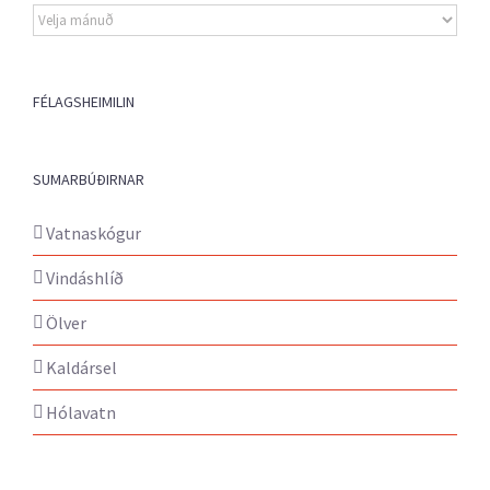
Eldri
fréttir
FÉLAGSHEIMILIN
SUMARBÚÐIRNAR
Vatnaskógur
Vindáshlíð
Ölver
Kaldársel
Hólavatn