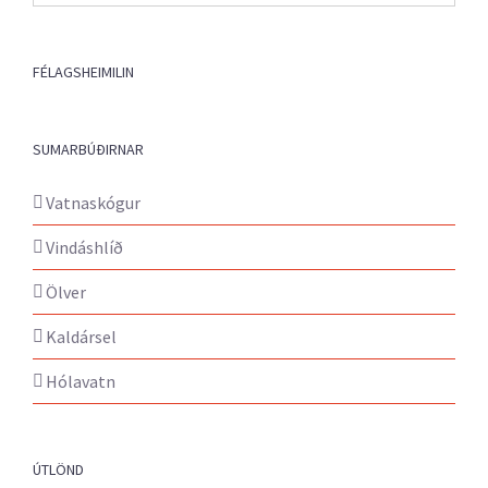
fréttir
FÉLAGSHEIMILIN
SUMARBÚÐIRNAR
Vatnaskógur
Vindáshlíð
Ölver
Kaldársel
Hólavatn
ÚTLÖND