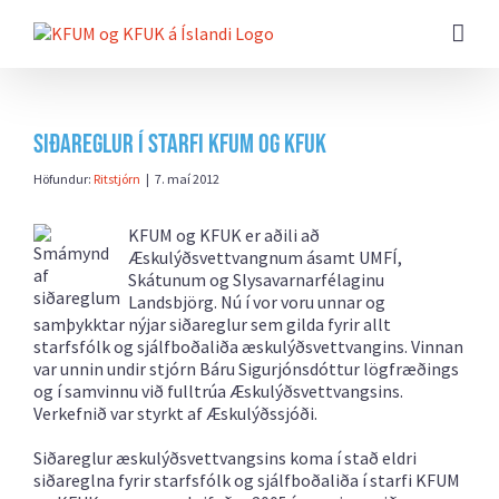
Farðu
beint
að
efni
síðunnar
Siðareglur í starfi KFUM og KFUK
Höfundur:
Ritstjórn
|
7. maí 2012
KFUM og KFUK er aðili að
Æskulýðsvettvangnum ásamt UMFÍ,
Skátunum og Slysavarnarfélaginu
Landsbjörg. Nú í vor voru unnar og
samþykktar nýjar siðareglur sem gilda fyrir allt
starfsfólk og sjálfboðaliða æskulýðsvettvangins.
Vinnan
var unnin undir stjórn Báru Sigurjónsdóttur lögfræðings
og í samvinnu við fulltrúa Æskulýðsvettvangsins.
Verkefnið var styrkt af Æskulýðssjóði.
Siðareglur æskulýðsvettvangsins koma í stað eldri
siðareglna fyrir starfsfólk og sjálfboðaliða í starfi KFUM