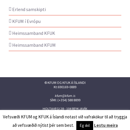
Erlend samskipti
KFUM í Evrópu
Heimssamband KFUK
Heimssamband KFUM
© KFUM OG KFUK Á ÍSLANDI
Kt:690169-0889
kfum@kfum.is
SÍMI: (+354) 588 8899
HOLTAVEGI 28 - 104 REYKJAVÍK
Vefsvæði KFUM og KFUK á Íslandi notast við vafrakökur til að tryggja
Facebook
Twitter
Instagram
Flickr
YouTube
Issuu
að vefsvæðið nýtist þér sem best.
Lestu meira
Ég skil