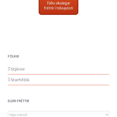
Fáðu vikulegar
fréttir í tölvupósti
FÓLKIÐ
Stjórnir
Starfsfólk
ELDRI FRÉTTIR
Eldri