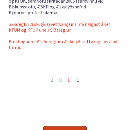
og KFUK, sem voru skrifaðar 2005 í samvinnu við
Biskupsstofu, ÆSKR og Æskulýðsnefnd
Kjalarnesprófastsdæma.
Siðareglur Æskulýðssvettvangsins má nálgast á vef
KFUM og KFUK undir Siðareglur
.
Bæklingur með siðareglum Æskulýðsvettvangsins á pdf-
formi.
Facebook
Twitter
Pinterest
Netfang