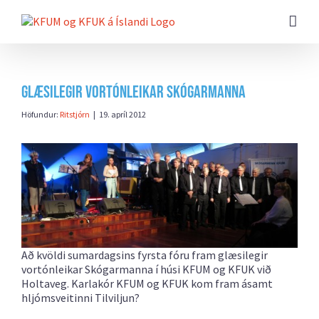
Farðu
beint
að
efni
síðunnar
Glæsilegir vortónleikar Skógarmanna
Höfundur:
Ritstjórn
|
19. apríl 2012
Að kvöldi sumardagsins fyrsta fóru fram glæsilegir
vortónleikar Skógarmanna í húsi KFUM og KFUK við
Holtaveg. Karlakór KFUM og KFUK kom fram ásamt
hljómsveitinni Tilviljun?