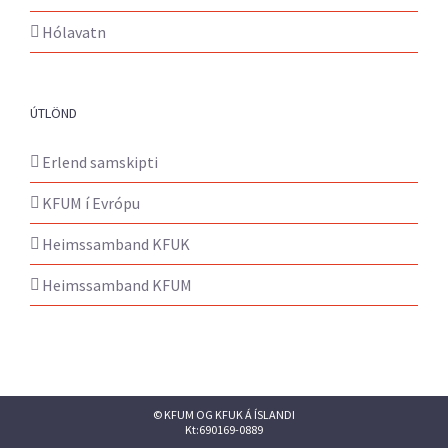
Hólavatn
ÚTLÖND
Erlend samskipti
KFUM í Evrópu
Heimssamband KFUK
Heimssamband KFUM
© KFUM OG KFUK Á ÍSLANDI
Kt:690169-0889