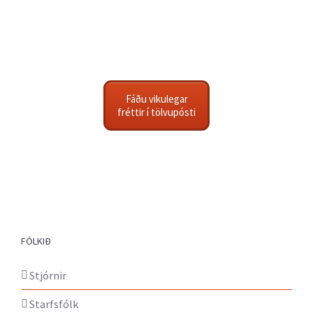
Fáðu vikulegar
fréttir í tölvupósti
FÓLKIÐ
Stjórnir
Starfsfólk