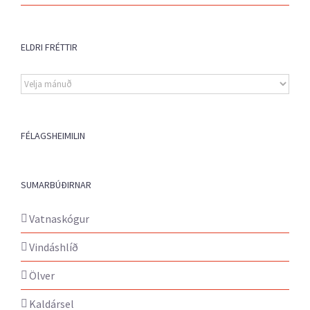
ELDRI FRÉTTIR
Eldri
fréttir
FÉLAGSHEIMILIN
SUMARBÚÐIRNAR
Vatnaskógur
Vindáshlíð
Ölver
Kaldársel