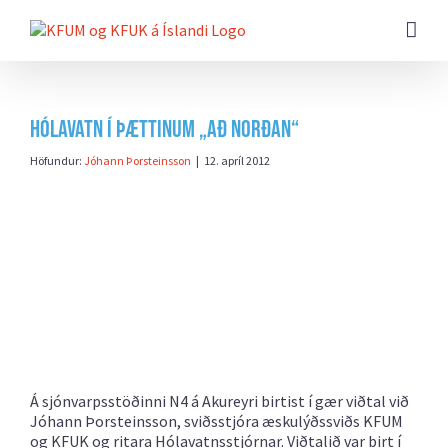
Farðu
beint
að
efni
síðunnar
Hólavatn í þættinum „Að norðan“
Höfundur:
Jóhann Þorsteinsson
|
12. apríl 2012
Á sjónvarpsstöðinni N4 á Akureyri birtist í gær viðtal við
Jóhann Þorsteinsson, sviðsstjóra æskulýðssviðs KFUM
og KFUK og ritara Hólavatnsstjórnar.
Viðtalið var birt í