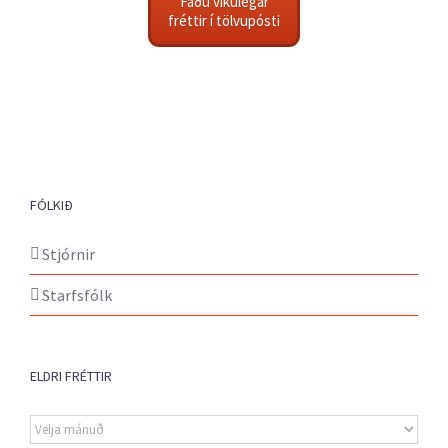
Fáðu vikulegar
fréttir í tölvupósti
FÓLKIÐ
Stjórnir
Starfsfólk
ELDRI FRÉTTIR
Eldri
fréttir