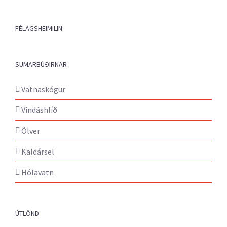
FÉLAGSHEIMILIN
SUMARBÚÐIRNAR
Vatnaskógur
Vindáshlíð
Ölver
Kaldársel
Hólavatn
ÚTLÖND