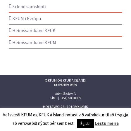
Erlend samskipti
KFUM í Evrópu
Heimssamband KFUK
Heimssamband KFUM
© KFUM OG KFUK Á ÍSLANDI
Kt:690169-0889
kfum@kfum.is
SÍMI: (+354) 588 8899
HOLTAVEGI 28 - 104 REYKJAVÍK
Vefsvæði KFUM og KFUK á Íslandi notast við vafrakökur til að tryggja
Facebook
Twitter
Instagram
Flickr
YouTube
Issuu
að vefsvæðið nýtist þér sem best.
Lestu meira
Ég skil