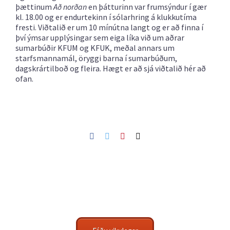
þættinum
Að norðan
en þátturinn var frumsýndur í gær
kl. 18.00 og er endurtekinn í sólarhring á klukkutíma
fresti. Viðtalið er um 10 mínútna langt og er að finna í
því ýmsar upplýsingar sem eiga líka við um aðrar
sumarbúðir KFUM og KFUK, meðal annars um
starfsmannamál, öryggi barna í sumarbúðum,
dagskrártilboð og fleira. Hægt er að sjá viðtalið hér að
ofan.
Facebook
Twitter
Pinterest
Netfang