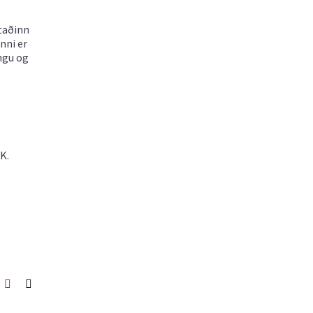
staðinn
nni er
ngu og
K.
ook
itter
Pinterest
Netfang