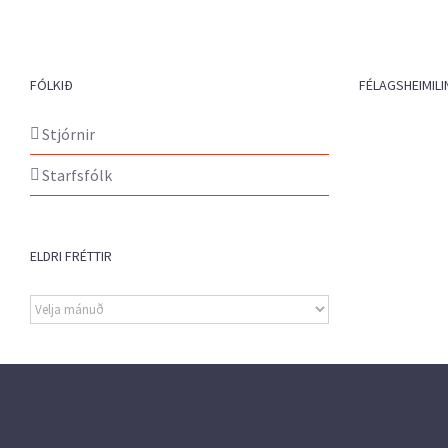
FÓLKIÐ
FÉLAGSHEIMILI
Stjórnir
Starfsfólk
ELDRI FRÉTTIR
Eldri
fréttir