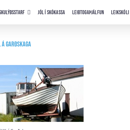
skulýðsstarf
Jól í skókassa
Leiðtogaþjálfun
Leikskóli
l á Garðskaga