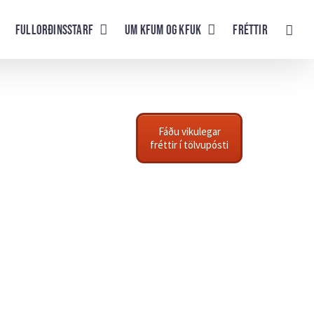
Fullorðinsstarf
UM KFUM og KFUK
Fréttir
Fáðu vikulegar
fréttir í tölvupósti