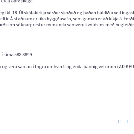
KFUK á Garðskaga.
gi kl. 18. Útskálakirkja verður skoðuð og þaðan haldið á veitinga
á eftir. Á staðnum er líka byggðasafn, sem gaman er að kíkja á. Ferði
Sigurðsson sóknarprestur mun enda samveru kvöldsins með hugleiði
í síma 588 8899.
a og vera saman í fögru umhverfi og enda þannig veturinn í AD KFU
Faceb
Tw