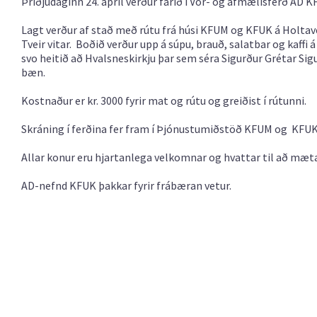
Þriðjudaginn 24. apríl verður farið í Vor- og afmælisferð AD 
Lagt verður af stað með rútu frá húsi KFUM og KFUK á Holtave
Tveir vitar. Boðið verður upp á súpu, brauð, salatbar og kaffi 
svo heitið að Hvalsneskirkju þar sem séra Sigurður Grétar 
bæn.
Kostnaður er kr. 3000 fyrir mat og rútu og greiðist í rútunni.
Skráning í ferðina fer fram í Þjónustumiðstöð KFUM og KFUK 
Allar konur eru hjartanlega velkomnar og hvattar til að mæt
AD-nefnd KFUK þakkar fyrir frábæran vetur.