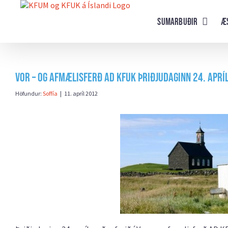
Farðu
beint
Sumarbuðir
Æ
að
efni
síðunnar
Vor – og afmælisferð AD KFUK þriðjudaginn 24. aprí
Höfundur:
Soffía
|
11. apríl 2012