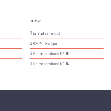
ÚTLÖND
Erlend samskipti
KFUM í Evrópu
Heimssamband KFUK
Heimssamband KFUM