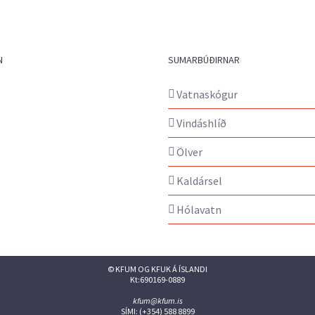
N
SUMARBÚÐIRNAR
Vatnaskógur
Vindáshlíð
Ölver
Kaldársel
Hólavatn
© KFUM OG KFUK Á ÍSLANDI
Kt:690169-0889
kfum@kfum.is
SÍMI: (+354) 588 8899