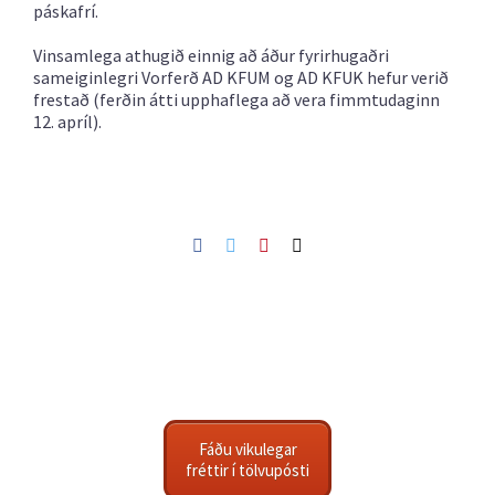
páskafrí.
Vinsamlega athugið einnig að áður fyrirhugaðri
sameiginlegri Vorferð AD KFUM og AD KFUK hefur verið
frestað (ferðin átti upphaflega að vera fimmtudaginn
12. apríl).
Facebook
Twitter
Pinterest
Netfang
Fáðu vikulegar
fréttir í tölvupósti