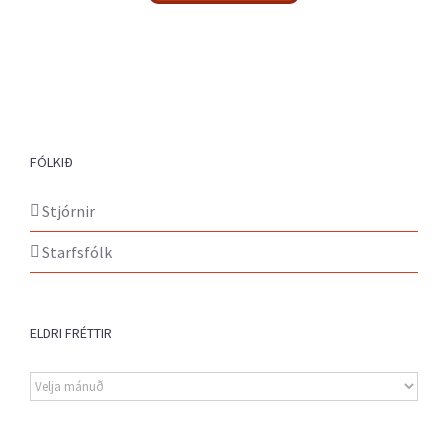
FÓLKIÐ
Stjórnir
Starfsfólk
ELDRI FRÉTTIR
Eldri
fréttir