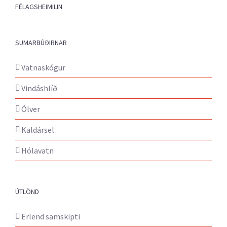
FÉLAGSHEIMILIN
SUMARBÚÐIRNAR
Vatnaskógur
Vindáshlíð
Ölver
Kaldársel
Hólavatn
ÚTLÖND
Erlend samskipti