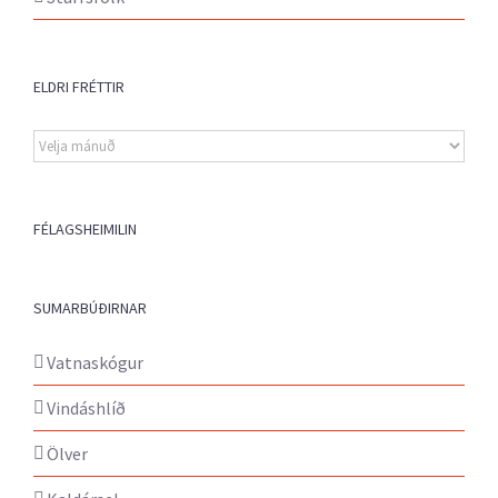
ELDRI FRÉTTIR
Eldri
fréttir
FÉLAGSHEIMILIN
SUMARBÚÐIRNAR
Vatnaskógur
Vindáshlíð
Ölver