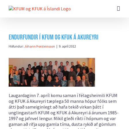
Farðu
beint
að
efni
síðunnar
Endurfundir í KFUM og KFUK á Akureyri
Höfundur:
Jóhann Þorsteinsson
|
9. apríl 2012
Laugardaginn 7. apríl komu saman í félagsheimili KFUM
og KFUK á Akureyri tæplega 50 manna hópur fólks sem
átti það sameiginlegt að hafa tekið virkan þátt í
unglingastarfi KFUM og KFUK á Akureyri á árunum 1985-
1997 og jafnvel lengur. Mikil gleði ríkti í hópnum og var
gaman að rifja upp gamla tíma, dusta rykið af gömlum