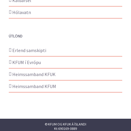
Kaldársel
Hólavatn
ÚTLÖND
Erlend samskipti
KFUM í Evrópu
Heimssamband KFUK
Heimssamband KFUM
© KFUM OG KFUK Á ÍSLANDI
Kt:690169-0889