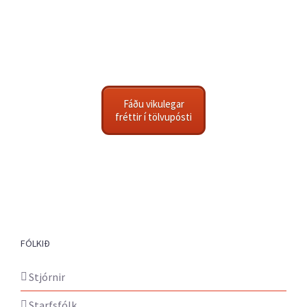
Fáðu vikulegar
fréttir í tölvupósti
FÓLKIÐ
Stjórnir
Starfsfólk