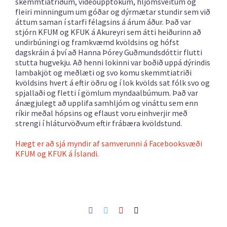
skemmtiatriðum, vídeóupptökum, hljómsveitum og
fleiri minningum um góðar og dýrmætar stundir sem við
áttum saman í starfi félagsins á árum áður.
Það var
stjórn KFUM og KFUK á Akureyri sem átti heiðurinn að
undirbúningi og framkvæmd kvöldsins og hófst
dagskráin á því að Hanna Þórey Guðmundsdóttir flutti
stutta hugvekju. Að henni lokinni var boðið uppá dýrindis
lambakjöt og meðlæti og svo komu skemmtiatriði
kvöldsins hvert á eftir öðru og í lok kvölds sat fólk svo og
spjallaði og fletti í gömlum myndaalbúmum. Það var
ánægjulegt að upplifa samhljóm og vináttu sem enn
ríkir meðal hópsins og eflaust voru einhverjir með
strengi í hláturvöðvum eftir frábæra kvöldstund.
Hægt er að sjá myndir af samverunni á Facebooksvæði
KFUM og KFUK á Íslandi.
Facebook
Twitter
Pinterest
Netfang