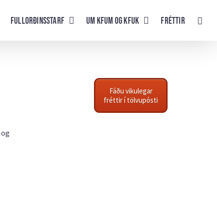
Fullorðinsstarf
UM KFUM og KFUK
Fréttir
Fáðu vikulegar
fréttir í tölvupósti
l og