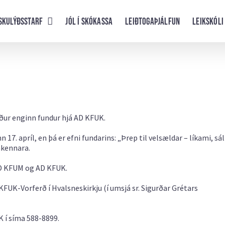
skulýðsstarf
Jól í skókassa
Leiðtogaþjálfun
Leikskóli
erður enginn fundur hjá AD KFUK.
17. apríl, en þá er efni fundarins: „Þrep til velsældar – líkami, sá
akennara.
AD KFUM og AD KFUK.
FUK-Vorferð í Hvalsneskirkju (í umsjá sr. Sigurðar Grétars
 í síma 588-8899.