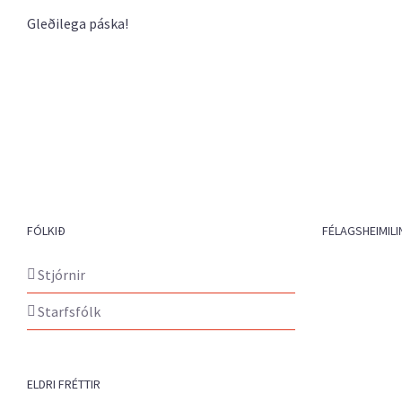
Gleðilega páska!
FÓLKIÐ
FÉLAGSHEIMILI
Stjórnir
Starfsfólk
ELDRI FRÉTTIR