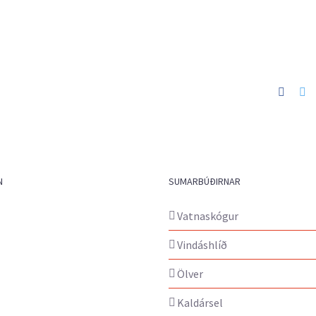
Faceb
Tw
N
SUMARBÚÐIRNAR
Vatnaskógur
Vindáshlíð
Ölver
Kaldársel