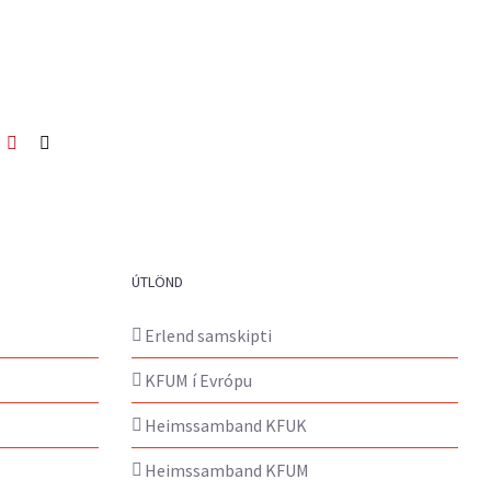
ook
itter
Pinterest
Netfang
ÚTLÖND
Erlend samskipti
KFUM í Evrópu
Heimssamband KFUK
Heimssamband KFUM