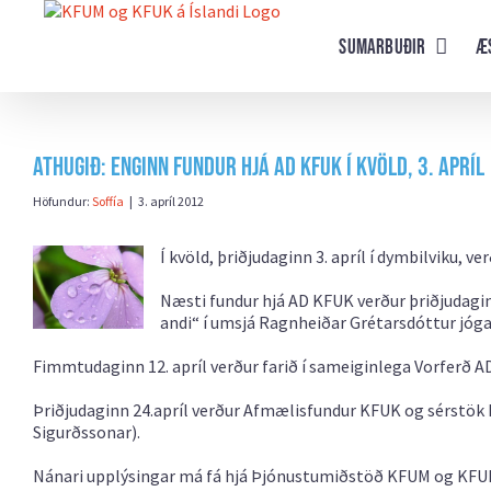
Farðu
beint
Sumarbuðir
Æ
að
efni
síðunnar
Athugið: Enginn fundur hjá AD KFUK í kvöld, 3. apríl
Höfundur:
Soffía
|
3. apríl 2012
Í kvöld, þriðjudaginn 3. apríl í dymbilviku, v
Næsti fundur hjá AD KFUK verður þriðjudaginn 
andi“ í umsjá Ragnheiðar Grétarsdóttur jóg
Fimmtudaginn 12. apríl verður farið í sameiginlega Vorferð 
Þriðjudaginn 24.apríl verður Afmælisfundur KFUK og sérstök K
Sigurðssonar).
Nánari upplýsingar má fá hjá Þjónustumiðstöð KFUM og KFUK