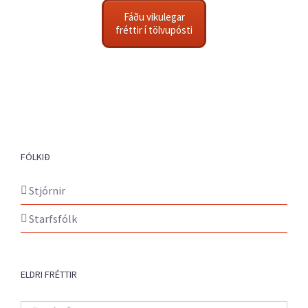
Fáðu vikulegar
fréttir í tölvupósti
FÓLKIÐ
Stjórnir
Starfsfólk
ELDRI FRÉTTIR
Eldri