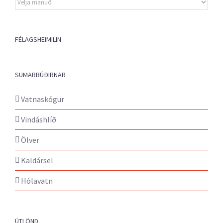
fréttir
FÉLAGSHEIMILIN
SUMARBÚÐIRNAR
Vatnaskógur
Vindáshlíð
Ölver
Kaldársel
Hólavatn
ÚTLÖND