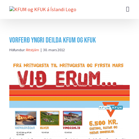
Farðu
beint
að
efni
síðunnar
Vorferð yngri deilda KFUM og KFUK
Höfundur:
Ritstjórn
|
30. mars 2012