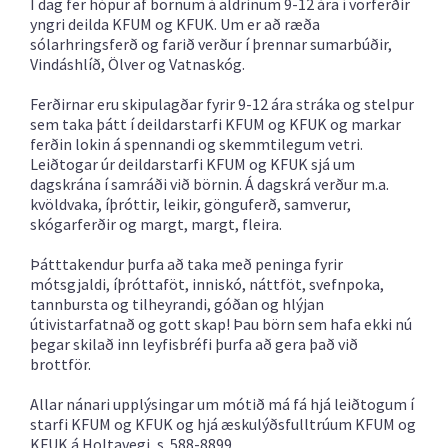
Í dag fer hópur af börnum á aldrinum 9-12 ára í vorferðir
yngri deilda KFUM og KFUK. Um er að ræða
sólarhringsferð og farið verður í þrennar sumarbúðir,
Vindáshlíð, Ölver og Vatnaskóg.
Ferðirnar eru skipulagðar fyrir 9-12 ára stráka og stelpur
sem taka þátt í deildarstarfi KFUM og KFUK og markar
ferðin lokin á spennandi og skemmtilegum vetri.
Leiðtogar úr deildarstarfi KFUM og KFUK sjá um
dagskrána í samráði við börnin. Á dagskrá verður m.a.
kvöldvaka, íþróttir, leikir, gönguferð, samverur,
skógarferðir og margt, margt, fleira.
Þátttakendur þurfa að taka með peninga fyrir
mótsgjaldi, íþróttaföt, inniskó, náttföt, svefnpoka,
tannbursta og tilheyrandi, góðan og hlýjan
útivistarfatnað og gott skap! Þau börn sem hafa ekki nú
þegar skilað inn leyfisbréfi þurfa að gera það við
brottför.
Allar nánari upplýsingar um mótið má fá hjá leiðtogum í
starfi KFUM og KFUK og hjá æskulýðsfulltrúum KFUM og
KFUK á Holtavegi, s. 588-8899.