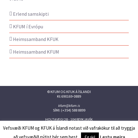
Erlend samskipti
KFUM í Evrópu
Heimssamband KFUK
Heimssamband KFUM
© KFUM OG KFUK Á ÍSLANDI
Kt:690169-0889
kfum@kfum.is
SÍMI: (+354) 588 8899
HOLTAVEGI 28 - 104 REYKJAVÍK
Vefsvæði KFUM og KFUK á Íslandi notast við vafrakökur til að tryggja
Facebook
Twitter
Instagram
Flickr
YouTube
Issuu
að vefsvæðið nýtist þér sem best.
Lestu meira
Ég skil