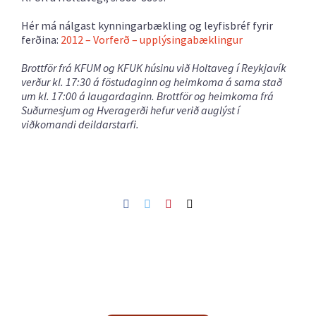
Hér má nálgast kynningarbækling og leyfisbréf fyrir
ferðina:
2012 – Vorferð – upplýsingabæklingur
Brottför frá KFUM og KFUK húsinu við Holtaveg í Reykjavík
verður kl. 17:30 á föstudaginn og heimkoma á sama stað
um kl. 17:00 á laugardaginn. Brottför og heimkoma frá
Suðurnesjum og Hveragerði hefur verið auglýst í
viðkomandi deildarstarfi.
Facebook
Twitter
Pinterest
Netfang