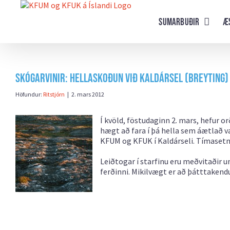
Farðu
beint
Sumarbuðir
Æ
að
efni
síðunnar
Skógarvinir: Hellaskoðun við Kaldársel (breyting)
Höfundur:
Ritstjórn
|
2. mars 2012
Í kvöld, föstudaginn 2. mars, hefur o
hægt að fara í þá hella sem áætlað v
KFUM og KFUK í Kaldárseli. Tímasetn
Leiðtogar í starfinu eru meðvitaðir 
ferðinni. Mikilvægt er að þátttakend