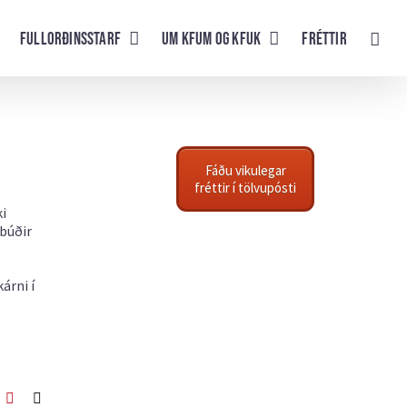
Fullorðinsstarf
UM KFUM og KFUK
Fréttir
Fáðu vikulegar
fréttir í tölvupósti
ki
rbúðir
árni í
ook
itter
Pinterest
Netfang