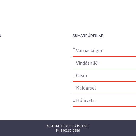
N
SUMARBÚÐIRNAR
Vatnaskógur
Vindáshlíð
Ölver
Kaldársel
Hólavatn
© KFUM OG KFUK Á ÍSLANDI
Kt:690169-0889