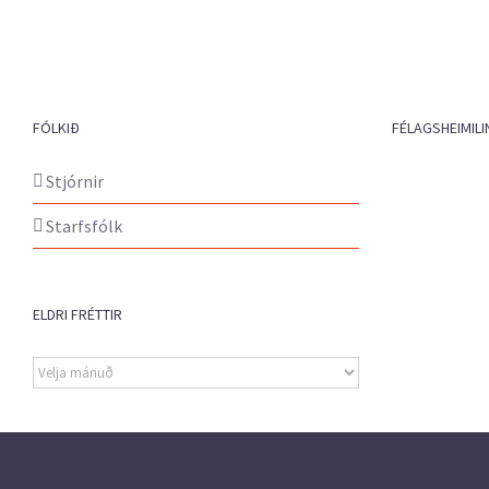
FÓLKIÐ
FÉLAGSHEIMILI
Stjórnir
Starfsfólk
ELDRI FRÉTTIR
Eldri
fréttir