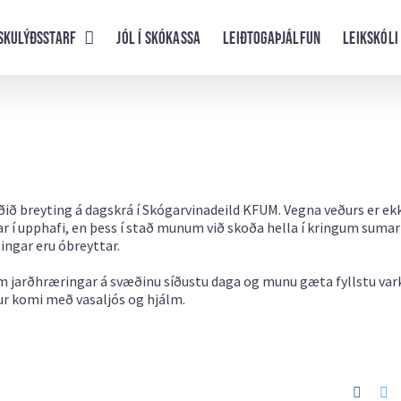
skulýðsstarf
Jól í skókassa
Leiðtogaþjálfun
Leikskóli
rðið breyting á dagskrá í Skógarvinadeild KFUM. Vegna veðurs er ek
ar í upphafi, en þess í stað munum við skoða hella í kringum suma
ingar eru óbreyttar.
um jarðhræringar á svæðinu síðustu daga og munu gæta fyllstu vark
ur komi með vasaljós og hjálm.
Faceb
Tw