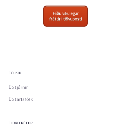
Fáðu vikulegar
fréttir í tölvupósti
FÓLKIÐ
Stjórnir
Starfsfólk
ELDRI FRÉTTIR