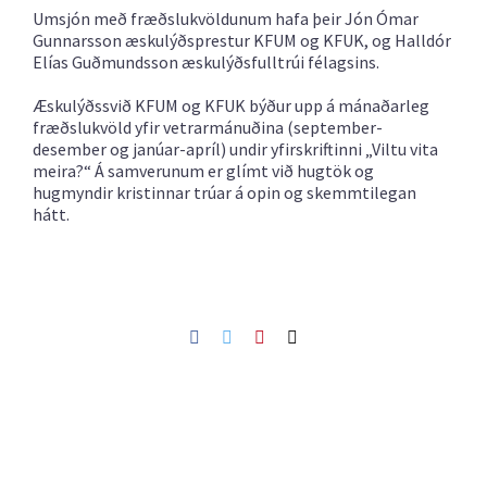
Umsjón með fræðslukvöldunum hafa þeir Jón Ómar
Gunnarsson æskulýðsprestur KFUM og KFUK, og Halldór
Elías Guðmundsson æskulýðsfulltrúi félagsins.
Æskulýðssvið KFUM og KFUK býður upp á mánaðarleg
fræðslukvöld yfir vetrarmánuðina (september-
desember og janúar-apríl) undir yfirskriftinni „Viltu vita
meira?“ Á samverunum er glímt við hugtök og
hugmyndir kristinnar trúar á opin og skemmtilegan
hátt.
Facebook
Twitter
Pinterest
Netfang