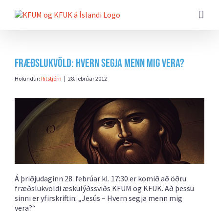
Farðu
beint
að
efni
síðunnar
Fræðslukvöld: Hvern segja menn mig vera?
Höfundur:
Ritstjórn
|
28. febrúar 2012
Á þriðjudaginn 28. febrúar kl. 17:30 er komið að öðru
fræðslukvöldi æskulýðssviðs KFUM og KFUK. Að þessu
sinni er yfirskriftin: „Jesús – Hvern segja menn mig
vera?“