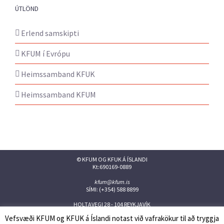
ÚTLÖND
Erlend samskipti
KFUM í Evrópu
Heimssamband KFUK
Heimssamband KFUM
© KFUM OG KFUK Á ÍSLANDI
Kt:690169-0889
kfum@kfum.is
SÍMI: (+354) 588 8899
HOLTAVEGI 28 - 104 REYKJAVÍK
Vefsvæði KFUM og KFUK á Íslandi notast við vafrakökur til að tryggja