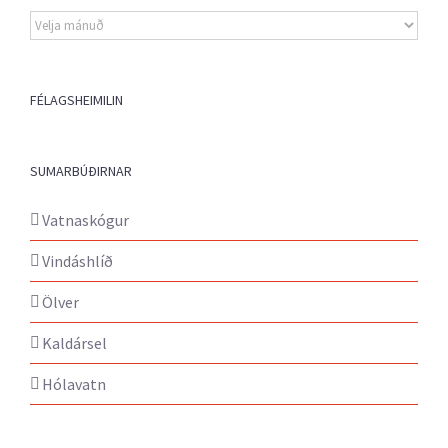
Eldri
fréttir
FÉLAGSHEIMILIN
SUMARBÚÐIRNAR
Vatnaskógur
Vindáshlíð
Ölver
Kaldársel
Hólavatn