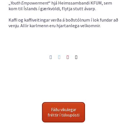
„
Youth Empowerment
“ hjá Heimssambandi KFUM, sem
kom til Íslands í gærkvöldi, flytja stutt ávarp.
Kaffi og kaffiveitingar verða á boðstólnum í lok fundar að
venju. Allir karlmenn eru hjartanlega velkomnir.
Facebook
Twitter
Pinterest
Netfang
Fáðu vikulegar
fréttir í tölvupósti