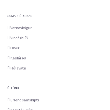
SUMARBÚÐIRNAR
Vatnaskógur
Vindáshlíð
Ölver
Kaldársel
Hólavatn
ÚTLÖND
Erlend samskipti
KFUM í Evrópu