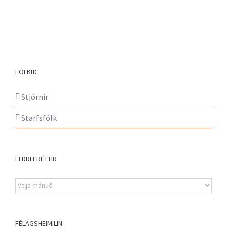
FÓLKIÐ
Stjórnir
Starfsfólk
ELDRI FRÉTTIR
Eldri
fréttir
FÉLAGSHEIMILIN