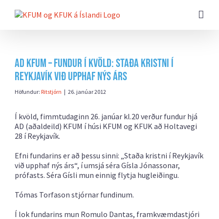
Farðu
beint
að
efni
síðunnar
AD KFUM – fundur í kvöld: Staða kristni í
Reykjavík við upphaf nýs árs
Höfundur:
Ritstjórn
|
26. janúar 2012
Í kvöld, fimmtudaginn 26. janúar kl.20 verður fundur hjá
AD (aðaldeild) KFUM í húsi KFUM og KFUK að Holtavegi
28 í Reykjavík.
Efni fundarins er að þessu sinni: „Staða kristni í Reykjavík
við upphaf nýs árs“, í umsjá séra Gísla Jónassonar,
prófasts. Séra Gísli mun einnig flytja hugleiðingu.
Tómas Torfason stjórnar fundinum.
Í lok fundarins mun Romulo Dantas, framkvæmdastjóri