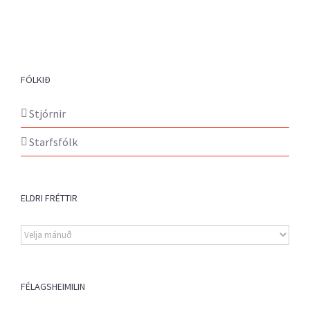
FÓLKIÐ
Stjórnir
Starfsfólk
ELDRI FRÉTTIR
Eldri
fréttir
FÉLAGSHEIMILIN