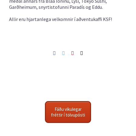
meðal annars frá Bláa lóninu, Lýsi, Tokyo Sushi,
Garðheimum, snyrtistofunni Paradís og Eddu.
Allir eru hjartanlega velkomnir í aðventukaffi KSF!
Facebook
Twitter
Pinterest
Netfang
Fáðu vikulegar
fréttir í tölvupósti