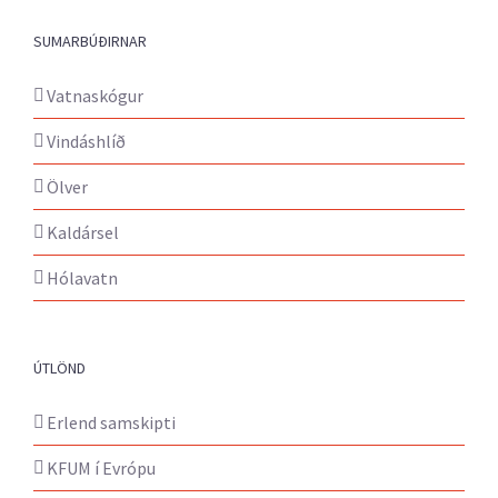
SUMARBÚÐIRNAR
Vatnaskógur
Vindáshlíð
Ölver
Kaldársel
Hólavatn
ÚTLÖND
Erlend samskipti
KFUM í Evrópu