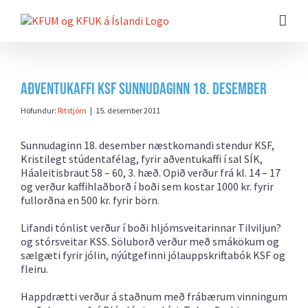
Farðu
beint
að
efni
síðunnar
Aðventukaffi KSF sunnudaginn 18. desember
Höfundur:
Ritstjórn
|
15. desember 2011
Sunnudaginn 18. desember næstkomandi stendur KSF,
Kristilegt stúdentafélag, fyrir aðventukaffi í sal SÍK,
Háaleitisbraut 58 – 60, 3. hæð. Opið verður frá kl. 14 – 17
og verður kaffihlaðborð í boði sem kostar 1000 kr. fyrir
fullorðna en 500 kr. fyrir börn.
Lifandi tónlist verður í boði hljómsveitarinnar Tilviljun?
og stórsveitar KSS. Söluborð verður með smákökum og
sælgæti fyrir jólin, nýútgefinni jólauppskriftabók KSF og
fleiru.
Happdrætti verður á staðnum með frábærum vinningum