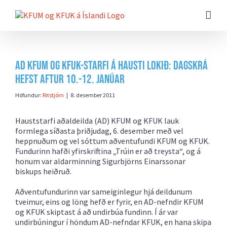
Farðu
beint
að
efni
síðunnar
AD KFUM og KFUK-starfi á hausti lokið: Dagskrá
hefst aftur 10.-12. janúar
Höfundur:
Ritstjórn
|
8. desember 2011
Hauststarfi aðaldeilda (AD) KFUM og KFUK lauk
formlega síðasta þriðjudag, 6. desember með vel
heppnuðum og vel sóttum aðventufundi KFUM og KFUK.
Fundurinn hafði yfirskriftina „Trúin er að treysta“, og á
honum var aldarminning Sigurbjörns Einarssonar
biskups heiðruð.
Aðventufundurinn var sameiginlegur hjá deildunum
tveimur, eins og löng hefð er fyrir, en AD-nefndir KFUM
og KFUK skiptast á að undirbúa fundinn. Í ár var
undirbúningur í höndum AD-nefndar KFUK, en hana skipa