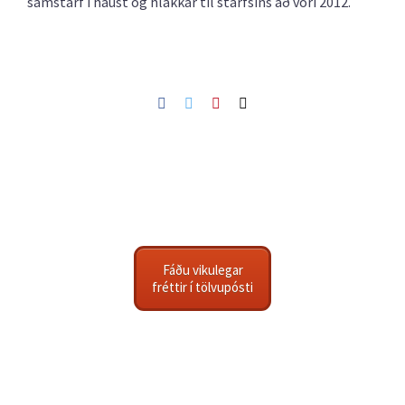
samstarf í haust og hlakkar til starfsins að vori 2012.
Facebook
Twitter
Pinterest
Netfang
Fáðu vikulegar
fréttir í tölvupósti