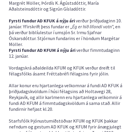
Margrét Möller, Þórdís K. Ágústsdóttir, María
Aðalsteinsdóttir og Sigrún Gísladóttir.
Fyrsti fundur AD KFUK á nýju ári
verður þriðjudaginn 10.
janúar. Yfirskrift þess fundar er „
Ég er hið lifandi vatn
", en
þá verður biblíulestur í umsjón Sr. Irmu Sjafnar
Óskarsdóttur. Stjórnun fundarins er í höndum Margétar
Möller.
Fyrsti fundur AD KFUM á nýju ári
verður fimmtudaginn
12. janúar.
Vordagskrá aðaldeilda KFUM og KFUK verður dreift til
félagsfólks ásamt Fréttabréfi félagsins fyrir jólin.
Allar konur eru hjartanlega velkomnar á fundi AD KFUK á
þriðjudagskvöldum í húsi félagsins að Holtavegi 28,
Reykjavík, og allir karlmenn eru hjartanlega velkomnir á
fundi AD KFUM á fimmtudagskvöldum á sama stað. Allir
fundirnir hefjast kl.20.
Starfsfólk Þjónustumiðstöðvar KFUM og KFUK þakkar
nefndum og gestum AD KFUK og KFUM fyrir ánægjulegt