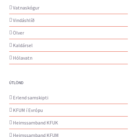
Vatnaskógur
Vindáshlíð
Ölver
Kaldársel
Hólavatn
ÚTLÖND
Erlend samskipti
KFUM í Evrópu
Heimssamband KFUK
Heimssamband KFUM