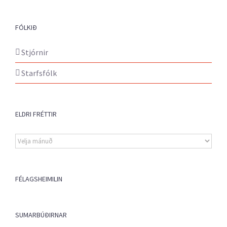
FÓLKIÐ
Stjórnir
Starfsfólk
ELDRI FRÉTTIR
Eldri
fréttir
FÉLAGSHEIMILIN
SUMARBÚÐIRNAR