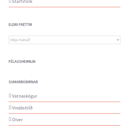
Starfsfólk
ELDRI FRÉTTIR
Eldri
fréttir
FÉLAGSHEIMILIN
SUMARBÚÐIRNAR
Vatnaskógur
Vindáshlíð
Ölver