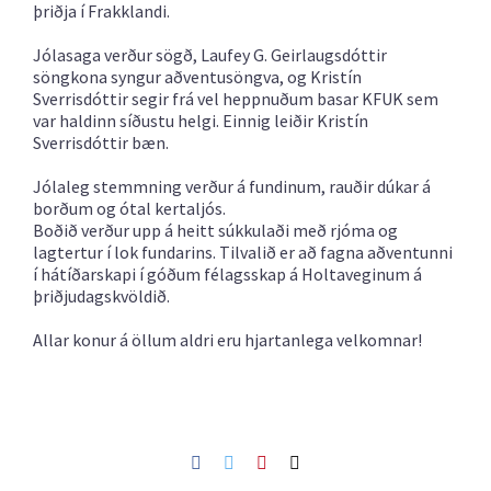
þriðja í Frakklandi.
Jólasaga verður sögð, Laufey G. Geirlaugsdóttir
söngkona syngur aðventusöngva, og Kristín
Sverrisdóttir segir frá vel heppnuðum basar KFUK sem
var haldinn síðustu helgi. Einnig leiðir Kristín
Sverrisdóttir bæn.
Jólaleg stemmning verður á fundinum, rauðir dúkar á
borðum og ótal kertaljós.
Boðið verður upp á heitt súkkulaði með rjóma og
lagtertur í lok fundarins. Tilvalið er að fagna aðventunni
í hátíðarskapi í góðum félagsskap á Holtaveginum á
þriðjudagskvöldið.
Allar konur á öllum aldri eru hjartanlega velkomnar!
Facebook
Twitter
Pinterest
Netfang