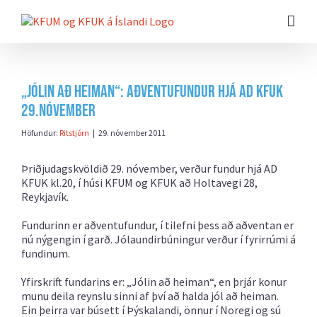
Farðu
beint
að
efni
síðunnar
„Jólin að heiman“: Aðventufundur hjá AD KFUK
29.nóvember
Höfundur:
Ritstjórn
|
29. nóvember 2011
Þriðjudagskvöldið 29. nóvember, verður fundur hjá AD
KFUK kl.20, í húsi KFUM og KFUK að Holtavegi 28,
Reykjavík.
Fundurinn er aðventufundur, í tilefni þess að aðventan er
nú nýgengin í garð. Jólaundirbúningur verður í fyrirrúmi á
fundinum.
Yfirskrift fundarins er: „Jólin að heiman“, en þrjár konur
munu deila reynslu sinni af því að halda jól að heiman.
Ein þeirra var búsett í Þýskalandi, önnur í Noregi og sú