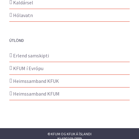
Kaldársel
Hólavatn
ÚTLÖND
Erlend samskipti
KFUM í Evrópu
Heimssamband KFUK
Heimssamband KFUM
© KFUM OG KFUK Á ÍSLANDI
Kt:690169-0889