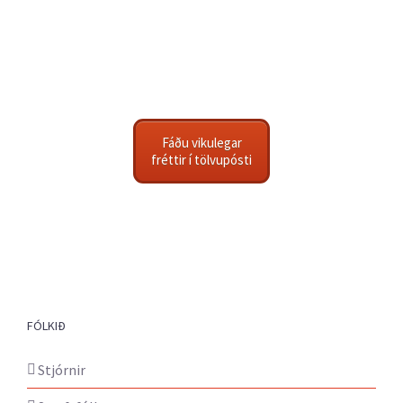
Fáðu vikulegar
fréttir í tölvupósti
FÓLKIÐ
Stjórnir