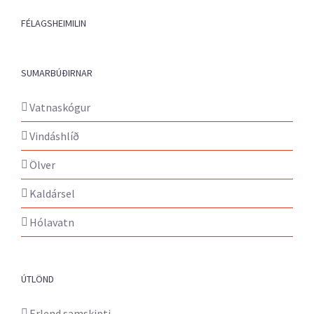
FÉLAGSHEIMILIN
SUMARBÚÐIRNAR
Vatnaskógur
Vindáshlíð
Ölver
Kaldársel
Hólavatn
ÚTLÖND
Erlend samskipti