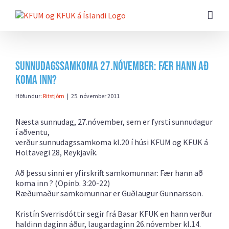
Farðu
beint
að
efni
síðunnar
Sunnudagssamkoma 27.nóvember: Fær hann að
koma inn?
Höfundur:
Ritstjórn
|
25. nóvember 2011
Næsta sunnudag, 27.nóvember, sem er fyrsti sunnudagur
í aðventu,
verður sunnudagssamkoma kl.20 í húsi KFUM og KFUK á
Holtavegi 28, Reykjavík.
Að þessu sinni er yfirskrift samkomunnar: Fær hann að
koma inn ? (Opinb. 3:20-22)
Ræðumaður samkomunnar er Guðlaugur Gunnarsson.
Kristín Sverrisdóttir segir frá Basar KFUK en hann verður
haldinn daginn áður, laugardaginn 26.nóvember kl.14.