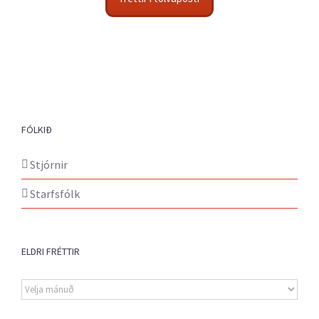
FÓLKIÐ
Stjórnir
Starfsfólk
ELDRI FRÉTTIR
Eldri
fréttir