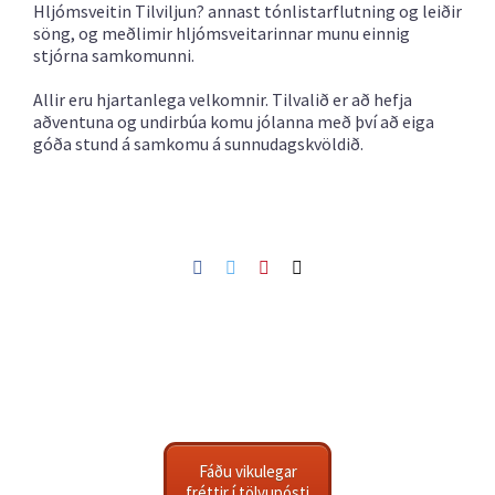
Hljómsveitin Tilviljun? annast tónlistarflutning og leiðir
söng, og meðlimir hljómsveitarinnar munu einnig
stjórna samkomunni.
Allir eru hjartanlega velkomnir. Tilvalið er að hefja
aðventuna og undirbúa komu jólanna með því að eiga
góða stund á samkomu á sunnudagskvöldið.
Facebook
Twitter
Pinterest
Netfang
Fáðu vikulegar
fréttir í tölvupósti