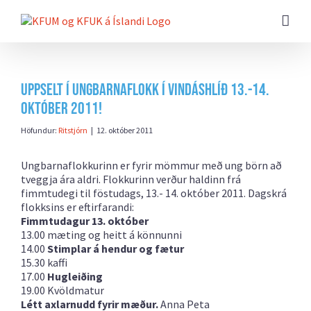
Farðu
beint
að
efni
síðunnar
Uppselt í ungbarnaflokk í Vindáshlíð 13.-14.
október 2011!
Höfundur:
Ritstjórn
|
12. október 2011
Ungbarnaflokkurinn er fyrir mömmur með ung börn að
tveggja ára aldri. Flokkurinn verður haldinn frá
fimmtudegi til föstudags, 13.- 14. október 2011. Dagskrá
flokksins er eftirfarandi:
Fimmtudagur 13. október
13.00 mæting og heitt á könnunni
14.00
Stimplar á hendur og fætur
15.30 kaffi
17.00
Hugleiðing
19.00 Kvöldmatur
Létt axlarnudd fyrir mæður.
Anna Peta