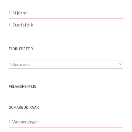
Stjórnir
Starfsfólk
ELDRI FRÉTTIR
Eldri
fréttir
FÉLAGSHEIMILIN
SUMARBÚÐIRNAR
Vatnaskógur