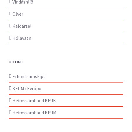
Vindáshlíð
Ölver
Kaldársel
Hólavatn
ÚTLÖND
Erlend samskipti
KFUM í Evrópu
Heimssamband KFUK
Heimssamband KFUM