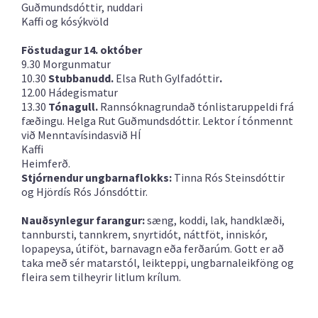
Guðmundsdóttir, nuddari
Kaffi og kósýkvöld
Föstudagur 14. október
9.30 Morgunmatur
10.30
Stubbanudd.
Elsa Ruth Gylfadóttir
.
12.00 Hádegismatur
13.30
Tónagull.
Rannsóknagrundað tónlistaruppeldi frá
fæðingu. Helga Rut Guðmundsdóttir. Lektor í tónmennt
við Menntavísindasvið HÍ
Kaffi
Heimferð.
Stjórnendur ungbarnaflokks:
Tinna Rós Steinsdóttir
og Hjördís Rós Jónsdóttir.
Nauðsynlegur farangur:
sæng, koddi, lak, handklæði,
tannbursti, tannkrem, snyrtidót, náttföt, inniskór,
lopapeysa, útiföt, barnavagn eða ferðarúm. Gott er að
taka með sér matarstól, leikteppi, ungbarnaleikföng og
fleira sem tilheyrir litlum krílum.