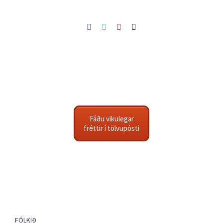
Facebook
Twitter
Pinterest
Netfang
Fáðu vikulegar
fréttir í tölvupósti
FÓLKIÐ