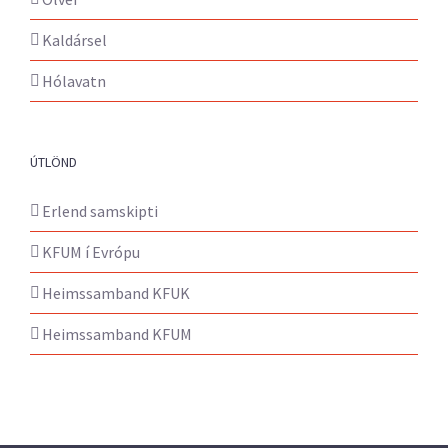
Kaldársel
Hólavatn
ÚTLÖND
Erlend samskipti
KFUM í Evrópu
Heimssamband KFUK
Heimssamband KFUM