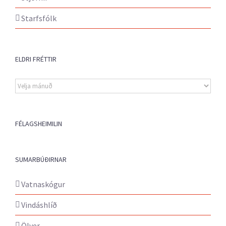
Starfsfólk
ELDRI FRÉTTIR
Eldri
fréttir
FÉLAGSHEIMILIN
SUMARBÚÐIRNAR
Vatnaskógur
Vindáshlíð
Ölver