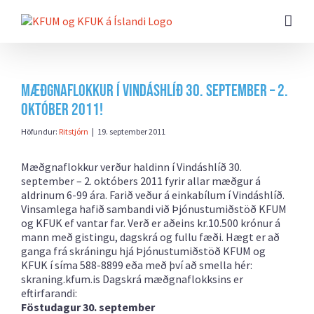
Farðu
beint
að
efni
síðunnar
Mæðgnaflokkur í Vindáshlíð 30. september – 2.
október 2011!
Höfundur:
Ritstjórn
|
19. september 2011
Mæðgnaflokkur verður haldinn í Vindáshlíð 30.
september – 2. októbers 2011 fyrir allar mæðgur á
aldrinum 6-99 ára. Farið veður á einkabílum í Vindáshlíð.
Vinsamlega hafið sambandi við Þjónustumiðstöð KFUM
og KFUK ef vantar far. Verð er aðeins kr.10.500 krónur á
mann með gistingu, dagskrá og fullu fæði. Hægt er að
ganga frá skráningu hjá Þjónustumiðstöð KFUM og
KFUK í síma 588-8899 eða með því að smella hér:
skraning.kfum.is Dagskrá mæðgnaflokksins er
eftirfarandi:
Föstudagur 30. september