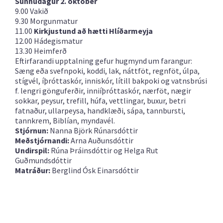
Sunnudagur 2. október
9.00 Vakið
9.30 Morgunmatur
11.00
Kirkjustund að hætti Hlíðarmeyja
12.00 Hádegismatur
13.30 Heimferð
Eftirfarandi upptalning gefur hugmynd um farangur:
Sæng eða svefnpoki, koddi, lak, náttföt, regnföt, úlpa,
stígvél, íþróttaskór, inniskór, lítill bakpoki og vatnsbrúsi
f. lengri gönguferðir, inniíþróttaskór, nærföt, nægir
sokkar, peysur, trefill, húfa, vettlingar, buxur, betri
fatnaður, ullarpeysa, handklæði, sápa, tannbursti,
tannkrem, Biblían, myndavél.
Stjórnun:
Nanna Björk Rúnarsdóttir
Meðstjórnandi:
Arna Auðunsdóttir
Undirspil:
Rúna Þráinsdóttir og Helga Rut
Guðmundsdóttir
Matráður:
Berglind Ósk Einarsdóttir