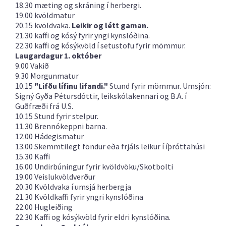
18.30 mæting og skráning í herbergi.
19.00 kvöldmatur
20.15 kvöldvaka.
Leikir og létt gaman.
21.30 kaffi og kósý fyrir yngi kynslóðina.
22.30 kaffi og kósýkvöld í setustofu fyrir mömmur.
Laugardagur 1. október
9.00 Vakið
9.30 Morgunmatur
10.15
"Lifðu lífinu lifandi."
Stund fyrir mömmur. Umsjón:
Signý Gyða Pétursdóttir, leikskólakennari og B.A. í
Guðfræði frá U.S.
10.15 Stund fyrir stelpur.
11.30 Brennókeppni barna.
12.00 Hádegismatur
13.00 Skemmtilegt föndur eða frjáls leikur í íþróttahúsi
15.30 Kaffi
16.00 Undirbúningur fyrir kvöldvöku/Skotbolti
19.00 Veislukvöldverður
20.30 Kvöldvaka í umsjá herbergja
21.30 Kvöldkaffi fyrir yngri kynslóðina
22.00 Hugleiðing
22.30 Kaffi og kósýkvöld fyrir eldri kynslóðina.