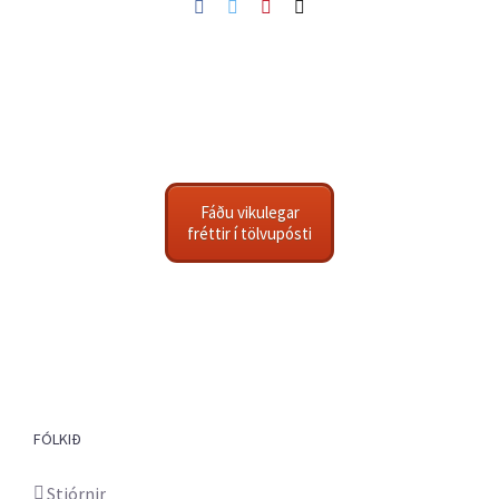
Facebook
Twitter
Pinterest
Netfang
Fáðu vikulegar
fréttir í tölvupósti
FÓLKIÐ
Stjórnir