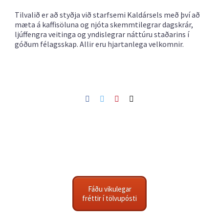
Tilvalið er að styðja við starfsemi Kaldársels með því að
mæta á kaffisöluna og njóta skemmtilegrar dagskrár,
ljúffengra veitinga og yndislegrar náttúru staðarins í
góðum félagsskap. Allir eru hjartanlega velkomnir.
Facebook
Twitter
Pinterest
Netfang
Fáðu vikulegar
fréttir í tölvupósti