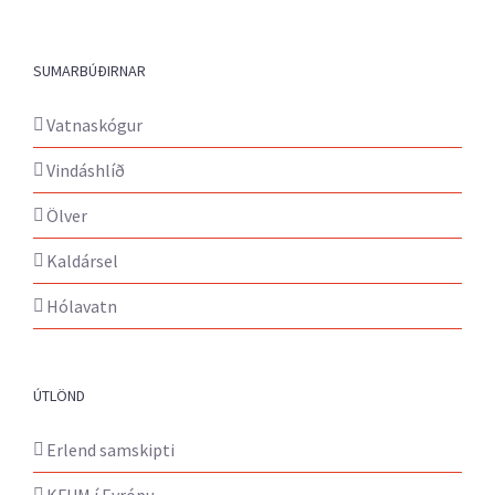
SUMARBÚÐIRNAR
Vatnaskógur
Vindáshlíð
Ölver
Kaldársel
Hólavatn
ÚTLÖND
Erlend samskipti
KFUM í Evrópu