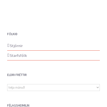
FÓLKIÐ
Stjórnir
Starfsfólk
ELDRI FRÉTTIR
Eldri
fréttir
FÉLAGSHEIMILIN