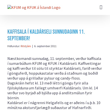
Farðu
beint
að
efni
síðunnar
Kaffisala í Kaldárseli sunnudaginn 11.
september!
Höfundur:
Ritstjórn
|
6. september 2011
Næstkomandi sunnudag, 11. september, verður kaffisala
í sumarbúðum KFUM og KFUK í Kaldárseli. Kaffiveitingar
og kaffi verður til sölu til styrktar Kaldárseli, farið verður
í gönguferð, hoppukastalar verða á staðnum og boðið
verður upp á grillaðar pylsur og candy-floss.
Dagskráin hefst kl. 13 með léttri göngu fyrir alla
fjölskylduna um fallegt umhverfi Kaldársels. Um kl. 14
verður svo byrjað að bjóða upp á andlitsmálun fyrir
börnin.
Kaldársel er í nágrenni Helgafells og er aðeins í u.þ.b. 10
mínútna akstursfjarlægð suðaustur af Hafnarfirði.