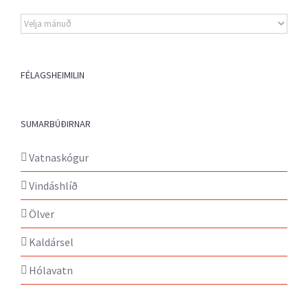
Eldri
fréttir
FÉLAGSHEIMILIN
SUMARBÚÐIRNAR
Vatnaskógur
Vindáshlíð
Ölver
Kaldársel
Hólavatn