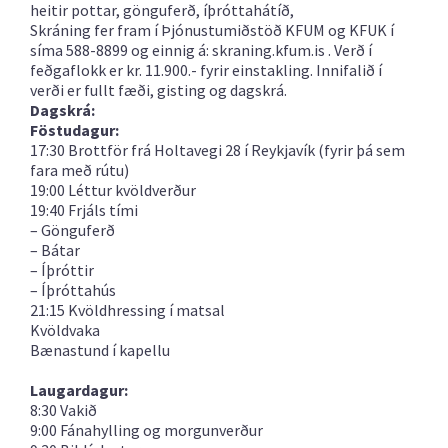
heitir pottar, gönguferð, íþróttahátíð,
Skráning fer fram í Þjónustumiðstöð KFUM og KFUK í
síma 588-8899
og einnig á: skraning.kfum.is . Verð í
feðgaflokk er kr. 11.900.- fyrir einstakling.
Innifalið í
verði er fullt fæði, gisting og dagskrá.
Dagskrá:
Föstudagur:
17:30 Brottför frá Holtavegi 28 í Reykjavík (fyrir þá sem
fara með rútu)
19:00 Léttur kvöldverður
19:40 Frjáls tími
– Gönguferð
– Bátar
– Íþróttir
– Íþróttahús
21:15 Kvöldhressing í matsal
Kvöldvaka
Bænastund í kapellu
Laugardagur:
8:30 Vakið
9:00 Fánahylling og morgunverður