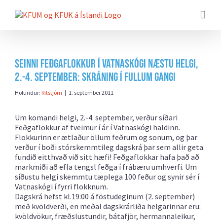
Farðu
beint
að
efni
síðunnar
Seinni Feðgaflokkur í Vatnaskógi næstu helgi,
2.-4. september: skráning í fullum gangi
Höfundur:
Ritstjórn
|
1. september 2011
Um komandi helgi, 2.-4. september, verður síðari
Feðgaflokkur af tveimur í ár í Vatnaskógi haldinn.
Flokkurinn er ætlaður öllum feðrum og sonum, og þar
verður í boði stórskemmtileg dagskrá þar sem allir geta
fundið eitthvað við sitt hæfi! Feðgaflokkar hafa það að
markmiði að efla tengsl feðga í frábæru umhverfi. Um
síðustu helgi skemmtu tæplega 100 feður og synir sér í
Vatnaskógi í fyrri flokknum.
Dagskrá hefst kl.19:00 á föstudeginum (2. september)
með kvöldverði, en meðal dagskrárliða helgarinnar eru:
kvöldvökur, fræðslustundir, bátafjör, hermannaleikur,