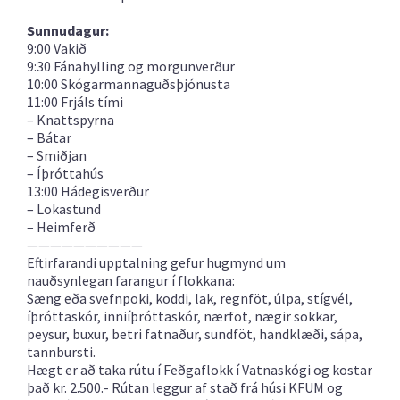
Sunnudagur:
9:00 Vakið
9:30 Fánahylling og morgunverður
10:00 Skógarmannaguðsþjónusta
11:00 Frjáls tími
– Knattspyrna
– Bátar
– Smiðjan
– Íþróttahús
13:00 Hádegisverður
– Lokastund
– Heimferð
——————————
Eftirfarandi upptalning gefur hugmynd um
nauðsynlegan farangur í flokkana:
Sæng eða svefnpoki, koddi, lak, regnföt, úlpa, stígvél,
íþróttaskór, inniíþróttaskór, nærföt, nægir sokkar,
peysur, buxur, betri fatnaður, sundföt, handklæði, sápa,
tannbursti.
Hægt er að taka rútu í Feðgaflokk í Vatnaskógi og kostar
það kr. 2.500.- Rútan leggur af stað frá húsi KFUM og