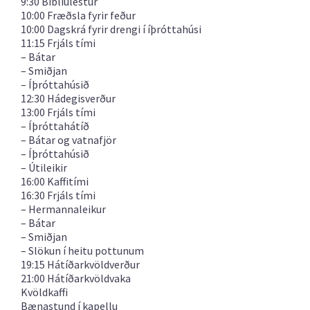
9:30 Biblíulestur
10:00 Fræðsla fyrir feður
10:00 Dagskrá fyrir drengi í íþróttahúsi
11:15 Frjáls tími
– Bátar
– Smiðjan
– Íþróttahúsið
12:30 Hádegisverður
13:00 Frjáls tími
– Íþróttahátíð
– Bátar og vatnafjör
– Íþróttahúsið
– Útileikir
16:00 Kaffitími
16:30 Frjáls tími
– Hermannaleikur
– Bátar
– Smiðjan
– Slökun í heitu pottunum
19:15 Hátíðarkvöldverður
21:00 Hátíðarkvöldvaka
Kvöldkaffi
Bænastund í kapellu