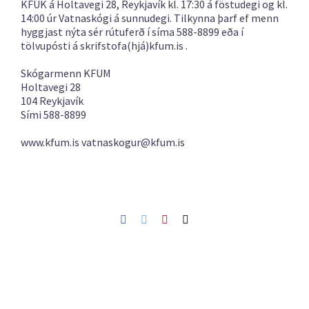
KFUK á Holtavegi 28, Reykjavík kl. 17:30 á föstudegi og kl.
14:00 úr Vatnaskógi á sunnudegi. Tilkynna þarf ef menn
hyggjast nýta sér rútuferð í síma 588-8899 eða í
tölvupósti á
skrifstofa(hjá)kfum.is .
Skógarmenn KFUM
Holtavegi 28
104 Reykjavík
Sími 588-8899
www.kfum.is vatnaskogur@kfum.is
Facebook
Twitter
Pinterest
Netfang