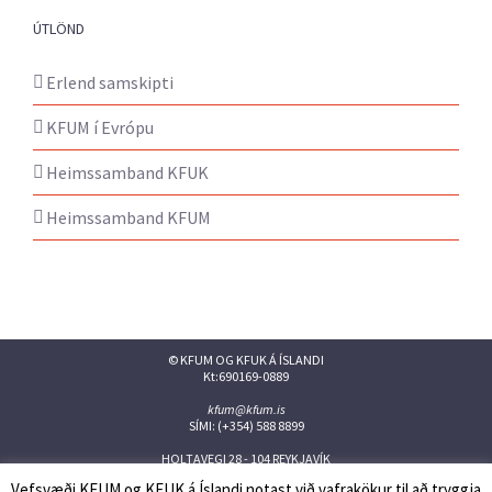
ÚTLÖND
Erlend samskipti
KFUM í Evrópu
Heimssamband KFUK
Heimssamband KFUM
© KFUM OG KFUK Á ÍSLANDI
Kt:690169-0889
kfum@kfum.is
SÍMI: (+354) 588 8899
HOLTAVEGI 28 - 104 REYKJAVÍK
Vefsvæði KFUM og KFUK á Íslandi notast við vafrakökur til að tryggja