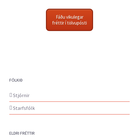
Fáðu vikulegar
fréttir í tölvupósti
FÓLKIÐ
Stjórnir
Starfsfólk
ELDRI FRÉTTIR