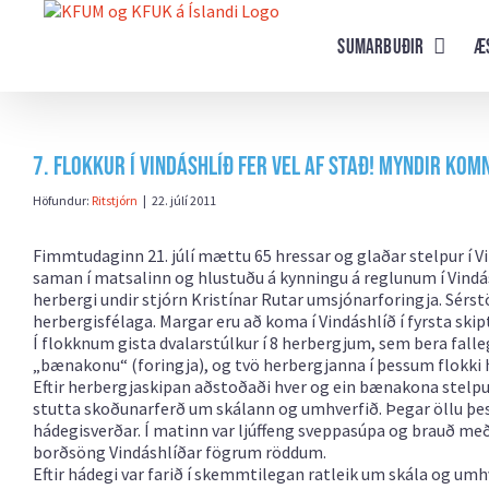
Farðu
beint
Sumarbuðir
Æ
að
efni
síðunnar
7. flokkur í Vindáshlíð fer vel af stað! Myndir kom
Höfundur:
Ritstjórn
|
22. júlí 2011
Fimmtudaginn 21. júlí mættu 65 hressar og glaðar stelpur í Vin
saman í matsalinn og hlustuðu á kynningu á reglunum í Vindás
herbergi undir stjórn Kristínar Rutar umsjónarforingja. Sérst
herbergisfélaga. Margar eru að koma í Vindáshlíð í fyrsta skipt
Í flokknum gista dvalarstúlkur í 8 herbergjum, sem bera falleg 
„bænakonu“ (foringja), og tvö herbergjanna í þessum flokki
Eftir herbergjaskipan aðstoðaði hver og ein bænakona stelpurn
stutta skoðunarferð um skálann og umhverfið. Þegar öllu þessu
hádegisverðar. Í matinn var ljúffeng sveppasúpa og brauð með a
borðsöng Vindáshlíðar fögrum röddum.
Eftir hádegi var farið í skemmtilegan ratleik um skála og um