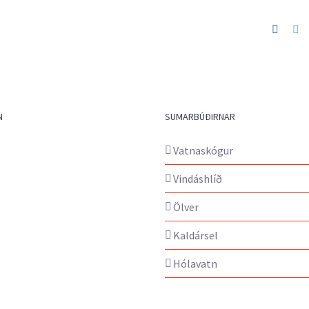
Faceb
Tw
N
SUMARBÚÐIRNAR
Vatnaskógur
Vindáshlíð
Ölver
Kaldársel
Hólavatn