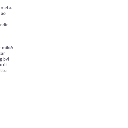
ð meta.
r að
ndir
r mikið
lar
g því
u út
éttu