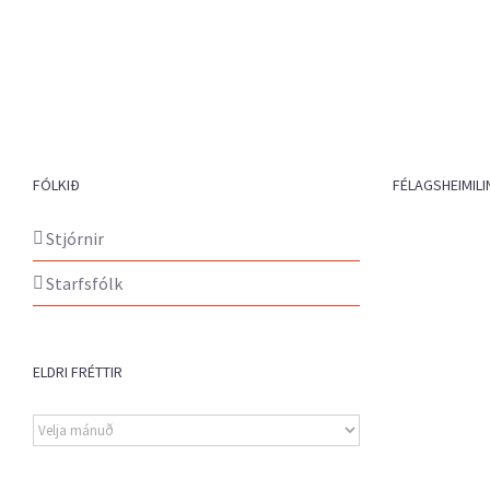
FÓLKIÐ
FÉLAGSHEIMILI
Stjórnir
Starfsfólk
ELDRI FRÉTTIR
Eldri
fréttir