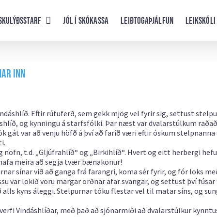
skulýðsstarf
Jól í skókassa
Leiðtogaþjálfun
Leikskóli
nar inn
dáshlíð. Eftir rútuferð, sem gekk mjög vel fyrir sig, settust stelp
hlíð, og kynningu á starfsfólki. Þar næst var dvalarstúlkum raðað
ök gát var að venju höfð á því að farið væri eftir óskum stelpnann
i.
nöfn, t.d. „Gljúfrahlíð“ og „Birkihlíð“. Hvert og eitt herbergi hefu
 hafa meira að segja tvær bænakonur!
ar sínar við að ganga frá farangri, koma sér fyrir, og fór loks me
 var lokið voru margar orðnar afar svangar, og settust því fúsar 
lls kyns áleggi. Stelpurnar tóku flestar vel til matar síns, og su
hverfi Vindáshlíðar, með það að sjónarmiði að dvalarstúlkur kynntu