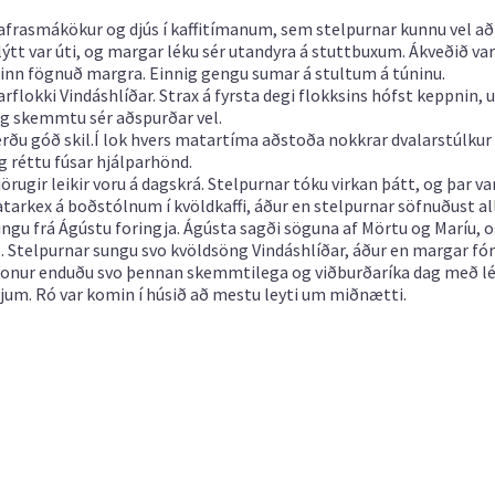
 hafrasmákökur og djús í kaffitímanum, sem stelpurnar kunnu vel a
hlýtt var úti, og margar léku sér utandyra á stuttbuxum. Ákveðið va
kinn fögnuð margra. Einnig gengu sumar á stultum á túninu.
flokki Vindáshlíðar. Strax á fyrsta degi flokksins hófst keppnin, u
og skemmtu sér aðspurðar vel.
erðu góð skil.Í lok hvers matartíma aðstoða nokkrar dvalarstúlkur
og réttu fúsar hjálparhönd.
örugir leikir voru á dagskrá. Stelpurnar tóku virkan þátt, og þar va
tarkex á boðstólnum í kvöldkaffi, áður en stelpurnar söfnuðust al
ngu frá Ágústu foringja. Ágústa sagði söguna af Mörtu og Maríu, o
ð. Stelpurnar sungu svo kvöldsöng Vindáshlíðar, áður en margar fór
konur enduðu svo þennan skemmtilega og viðburðaríka dag með l
m. Ró var komin í húsið að mestu leyti um miðnætti.