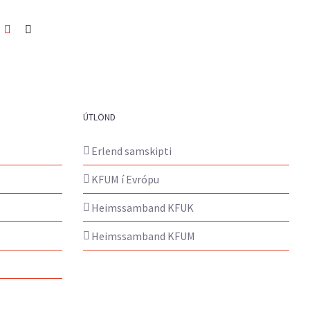
ook
itter
Pinterest
Netfang
ÚTLÖND
Erlend samskipti
KFUM í Evrópu
Heimssamband KFUK
Heimssamband KFUM