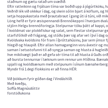
staðnum og gætu ratað um svæðið.
Eftir ratleikinn og frjálsan tíma var boðið upp á jógúrtköku,
Veðrið lék við okkkur í dag, og skein sólin bjart á köflum, og 
setja hoppukastala með þrautabraut í gang úti á túni, við mi
Löng hefð er fyrir æsispennandi Brennókeppni í hverjum dvalar
stjórn Helgu brennóforingja. Stelpurnar tóku þátt af kappi, 
Í kvöldmat var plokkfiskur og salat, sem flestar stelpurnar g
starfsfólkið við frágang, og stóðu þær sig afar vel í því í dag 
Kvöldvaka kvöldsins fór fram í íþróttahúsinu, þar sem ýmsir fj
hlegið og hlaupið. Eftir allan hamaganginn voru ávextir og ma
saman í setustofunni til að syngja saman og hlusta á hugleiði
hve mikilvægt það er að gefa sér tíma til að hlusta á Guðs or
að bursta tennurnar í læknum sem rennur um Hlíðina. Bæna
spjalli og kvöldbænum með stelpunum í sínum bænaherbergju
Myndir frá 1.degi flokksins er að finna
HÉR.
Við þökkum fyrir góðan dag í Vindáshlíð.
Með kveðju,
Soffía Magnúsdóttir
forstöðukona