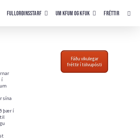
Fullorðinsstarf
UM KFUM og KFUK
Fréttir
Fáðu vikulegar
fréttir í tölvupósti
urnar
 í
a um
r sína
ð þær í
til
ngu
st