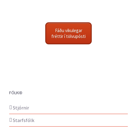
Fáðu vikulegar
fréttir í tölvupósti
FÓLKIÐ
Stjórnir
Starfsfólk