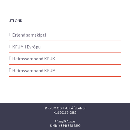
ÚTLÖND
Erlend samskipti
KFUM í Evrópu
Heimssamband KFUK
Heimssamband KFUM
© KFUM OG KFUK Á ÍSLANDI
Kt:690169-0889
kfum@kfum.is
SÍMI: (+354) 588 8899