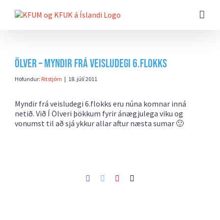
Farðu
beint
að
efni
síðunnar
Ölver – myndir frá veisludegi 6.flokks
Höfundur:
Ritstjórn
|
18. júlí 2011
Myndir frá veisludegi 6.flokks eru núna komnar inná
netið. Við Í Ölveri þökkum fyrir ánægjulega viku og
vonumst til að sjá ykkur allar aftur næsta sumar 🙂
Facebook
Twitter
Pinterest
Netfang