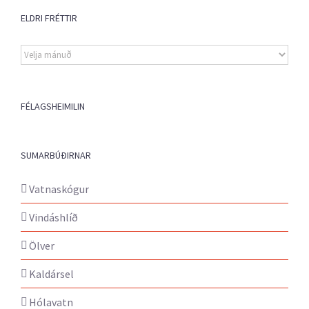
ELDRI FRÉTTIR
Eldri
fréttir
FÉLAGSHEIMILIN
SUMARBÚÐIRNAR
Vatnaskógur
Vindáshlíð
Ölver
Kaldársel
Hólavatn