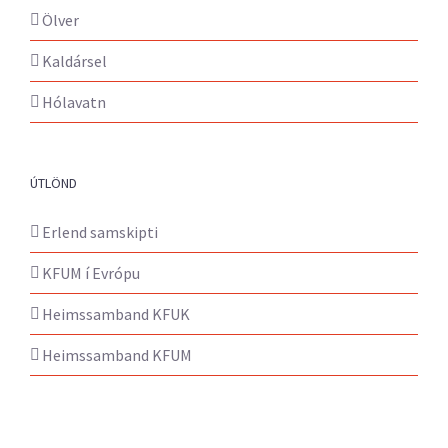
Ölver
Kaldársel
Hólavatn
ÚTLÖND
Erlend samskipti
KFUM í Evrópu
Heimssamband KFUK
Heimssamband KFUM