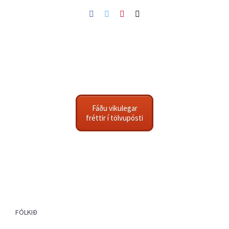
Facebook
Twitter
Pinterest
Netfang
Fáðu vikulegar
fréttir í tölvupósti
FÓLKIÐ