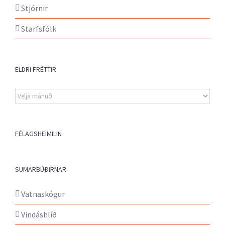
Stjórnir
Starfsfólk
ELDRI FRÉTTIR
Eldri
fréttir
FÉLAGSHEIMILIN
SUMARBÚÐIRNAR
Vatnaskógur
Vindáshlíð