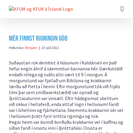
Farðu
beint
að
efni
síðunnar
Mér finnst rigningin góð
Höfundur:
Ritstjórn
|
13. júlí 2011
Suðaustan rok dembist á húsunum í Kaldárseli en það
hefur engin áhrif á skemmtun barnanna hér. Gærkvöldið
endaði rólega og sváfu allir vært til 9 í morgun. Á
morgunstund var fjallað um Biblíuna og krakkarnir
lærðu að fletta í henni. Eftir morgunstund tók við frjáls
tími þar sem smíðaverkstæðið var opnað og
íþróttasalurinn var vinsæll. Eftir hádegismat skelltum
við okkur í hellaferð, enda alltaf logn í hellunum! Farið
var í íshellinn og fjárhellana. Skemmtu krakkarnir sér vel
í hellunum þrátt fyrir örlitla rigningu og rok.
Þegar heim var komið borðuðu krakkarnir vel í kaffinu og
síðan farið í orustu inni í íþróttahúsi. Orusta er