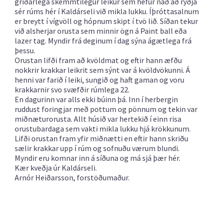
gríðarlega skemmtilegur leikur sem hefur náð að ryðja
sér rúms hér í Kaldárseli við mikla lukku. Íþróttasalnum
er breytt í vígvöll og hópnum skipt í tvö lið. Síðan tekur
við alsherjar orusta sem minnir ögn á Paint ball eða
lazer tag. Myndir frá deginum í dag sýna ágætlega frá
þessu.
Orustan lifði fram að kvöldmat og eftir hann æfðu
nokkrir krakkar leikrit sem sýnt var á kvöldvökunni. Á
henni var farið í leiki, sungið og haft gaman og voru
krakkarnir svo svæfðir rúmlega 22.
En dagurinn var alls ekki búinn þá. Inn í herbergin
ruddust foringjar með pottum og pönnum og tekin var
miðnæturorusta. Allt húsið var hertekið í einn risa
orustubardaga sem vakti mikla lukku hjá krökkunum.
Lifði orustan fram yfir miðnætti en eftir hann skriðu
sælir krakkar upp í rúm og sofnuðu værum blundi.
Myndir eru komnar inn á síðuna og má sjá þær
hér.
Kær kveðja úr Kaldárseli.
Arnór Heiðarsson, forstöðumaður.