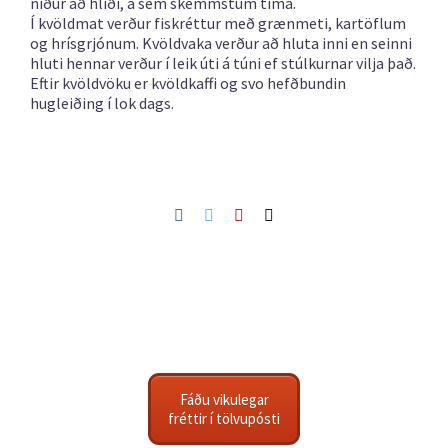
niður að hliði, á sem skemmstum tíma.
Í kvöldmat verður fiskréttur með grænmeti, kartöflum
og hrísgrjónum. Kvöldvaka verður að hluta inni en seinni
hluti hennar verður í leik úti á túni ef stúlkurnar vilja það.
Eftir kvöldvöku er kvöldkaffi og svo hefðbundin
hugleiðing í lok dags.
Facebook
Twitter
Pinterest
Netfang
Fáðu vikulegar
fréttir í tölvupósti