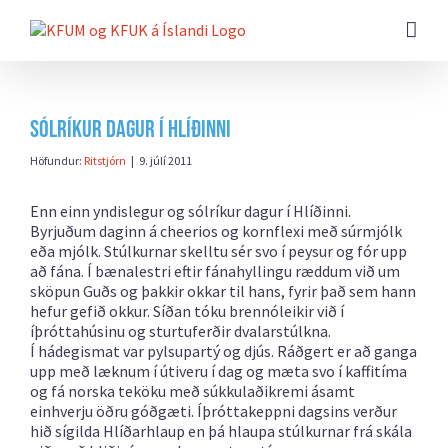
Farðu
beint
að
efni
síðunnar
Sólríkur dagur í Hlíðinni
Höfundur:
Ritstjórn
|
9. júlí 2011
Enn einn yndislegur og sólríkur dagur í Hlíðinni.
Byrjuðum daginn á cheerios og kornflexi með súrmjólk
eða mjólk. Stúlkurnar skelltu sér svo í peysur og fór upp
að fána. Í bænalestri eftir fánahyllingu ræddum við um
sköpun Guðs og þakkir okkar til hans, fyrir það sem hann
hefur gefið okkur. Síðan tóku brennóleikir við í
íþróttahúsinu og sturtuferðir dvalarstúlkna.
Í hádegismat var pylsupartý og djús. Ráðgert er að ganga
upp með læknum í útiveru í dag og mæta svo í kaffitíma
og fá norska teköku með súkkulaðikremi ásamt
einhverju öðru góðgæti. Íþróttakeppni dagsins verður
hið sígilda Hlíðarhlaup en þá hlaupa stúlkurnar frá skála