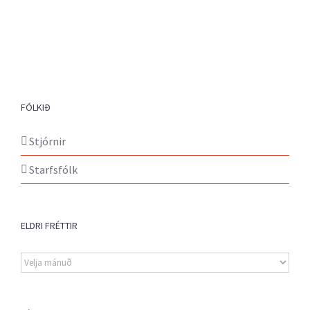
FÓLKIÐ
Stjórnir
Starfsfólk
ELDRI FRÉTTIR
Eldri
fréttir