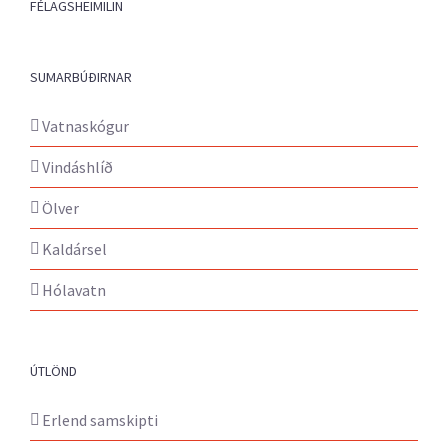
FÉLAGSHEIMILIN
SUMARBÚÐIRNAR
Vatnaskógur
Vindáshlíð
Ölver
Kaldársel
Hólavatn
ÚTLÖND
Erlend samskipti