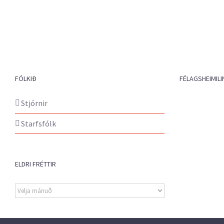
FÓLKIÐ
FÉLAGSHEIMILI
Stjórnir
Starfsfólk
ELDRI FRÉTTIR
Eldri
fréttir