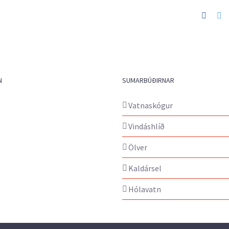
Faceb
Tw
N
SUMARBÚÐIRNAR
Vatnaskógur
Vindáshlíð
Ölver
Kaldársel
Hólavatn