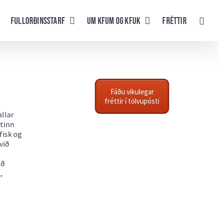
Fullorðinsstarf
UM KFUM og KFUK
Fréttir
Fáðu vikulegar
fréttir í tölvupósti
allar
atinn
fisk og
við
eð
,