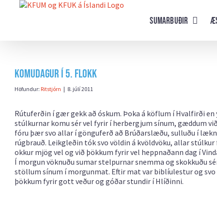
Farðu
beint
Sumarbuðir
Æ
að
efni
síðunnar
Komudagur í 5. flokk
Höfundur:
Ritstjórn
|
8. júlí 2011
Rútuferðin í gær gekk að óskum. Þoka á köflum í Hvalfirði en y
stúlkurnar komu sér vel fyrir í herbergjum sínum, gæddum vi
fóru þær svo allar í gönguferð að Brúðarslæðu, sulluðu í læk
rúgbrauð. Leikgleðin tók svo völdin á kvöldvöku, allar stúlkur
okkur mjög vel og við þökkum fyrir vel heppnaðann dag í Vind
Í morgun vöknuðu sumar stelpurnar snemma og skokkuðu sér t
stöllum sínum í morgunmat. Eftir mat var biblíulestur og svo
þökkum fyrir gott veður og góðar stundir í Hlíðinni.