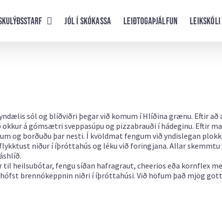
skulýðsstarf
Jól í skókassa
Leiðtogaþjálfun
Leikskóli
ndælis sól og blíðviðri þegar við komum í Hlíðina grænu. Eftir að 
ð okkur á gómsætri sveppasúpu og pizzabrauði í hádeginu. Eftir m
num og borðuðu þar nesti. Í kvöldmat fengum við yndislegan plokk
 flykktust niður í íþróttahús og léku við foringjana. Allar skemmtu 
áshlíð.
il heilsubótar, fengu síðan hafragraut, cheerios eða kornflex m
 hófst brennókeppnin niðri í íþróttahúsi. Við höfum það mjög gott