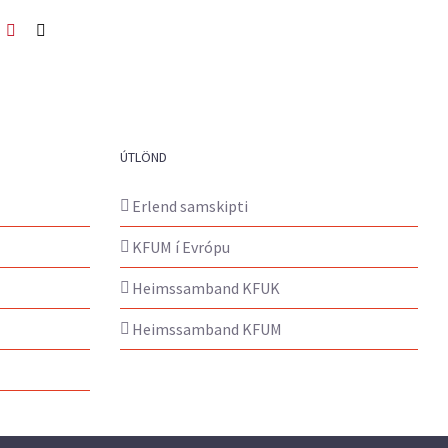
ook
itter
Pinterest
Netfang
ÚTLÖND
Erlend samskipti
KFUM í Evrópu
Heimssamband KFUK
Heimssamband KFUM