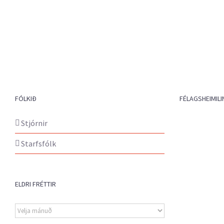
FÓLKIÐ
FÉLAGSHEIMILI
Stjórnir
Starfsfólk
ELDRI FRÉTTIR
Eldri
fréttir