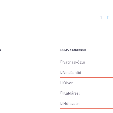
Faceb
Tw
N
SUMARBÚÐIRNAR
Vatnaskógur
Vindáshlíð
Ölver
Kaldársel
Hólavatn