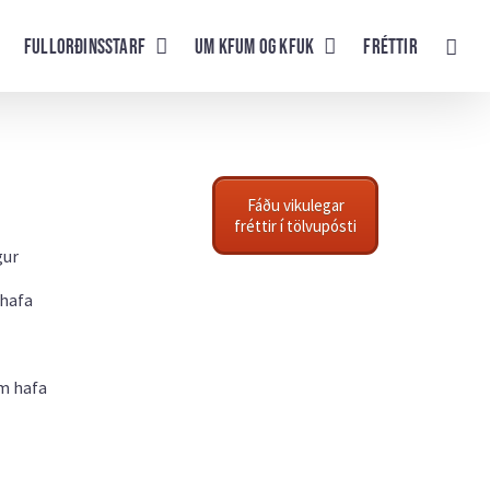
Fullorðinsstarf
UM KFUM og KFUK
Fréttir
Fáðu vikulegar
fréttir í tölvupósti
gur
 hafa
em hafa