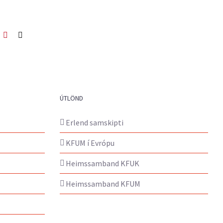
ook
itter
Pinterest
Netfang
ÚTLÖND
Erlend samskipti
KFUM í Evrópu
Heimssamband KFUK
Heimssamband KFUM