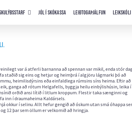
skulýðsstarf
Jól í skókassa
Leiðtogaþjálfun
Leikskóli
i.
. Greinilegt var á atferli barnanna að spennan var mikil, enda stór da
afa staðið sig eins og hetjur og heimþrá í algjöru lágmarki þó að
mmu, heimilisdýrsins eða einfaldlega rúmsins síns heima. Eftir að
leik, ganga að rótum Helgafells, byggja heilu einbýlishúsin, leika í
ensínið orðið ansi lítið í litlum kroppum. Flestir taka sænginni og
fa inn í draumaheima Kaldársels.
l hjá okkur í selinu. Allt hefur gengið að óskum utan smá óhappa s
 og 12 þar sem öllum er velkomið að hringja.