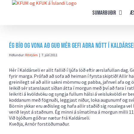
Farðu
beint
Sumarbuðir
Æ
að
efni
síðunnar
Ég bíð og vona að Guð mér gefi aðra nótt í Kaldársel
Höfundur:
Ritstjórn
|
7. júlí 2011
Hér í Kaldárseli er allt fallið í ljúfa löð eftir ærslafullan dag
fyrir marga. Prófað að sofa að heiman í fyrsta skiptið! Allir h
greinilegt sé að allir sakni mömmu og pabba, jafnvel afa og ö
leikið sér stanslaust síðan átta í morgun með því að fara í rat
leikriti á kvöldvöku og syngja fullum hálsi á veislukvöldi er b
koddanum með fögnuði, leggjast niður, loka augunumf og sví
Börnin ykkar eru æðisleg og hafa allir staðið sig rosalega ve
verið leyst á staðnum. Ég minni á símatíma á morgun milli 11
Við bjóðum góðrar nætur frá Kaldárseli.
Kveðja, Arnór forstöðumaður.