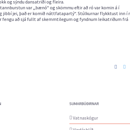
kk og sýndu dansatriði og fleira.
tir tannburstun var ,,bænó“ og skömmu eftir að ró var komin á í
jibbí jei, það er komið náttfatapartý“. Stúlkurnar flykktust inn í
r fengu að sjá fullt af skemmtilegum og fyndnum leikatriðum frá
Faceb
Tw
N
SUMARBÚÐIRNAR
Vatnaskógur
Vindáshlíð