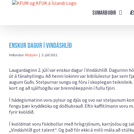
Farðu
beint
Sumarbuðir
Æ
að
efni
síðunnar
Enskur dagur í Vindáshlíð
Höfundur:
Ritstjórn
|
3. júlí 2011
Laugardaginn 2. júlí var enskur dagur í Vindáshlíð. Dagurinn
út á fánahyllingu. Að henni lokinni var biblíulestur þar sem
augum Guðs. Stelpurnar sungu og fóru í skoplegan teiknileik.
kort og að sjálfsögðu var brennókeppnin í fullu fjöri.
Í hádegismatinn voru pylsur og djús og svo var stelpunum k
fengu þær kryddköku og döðlubrauð. Eftir kaffitímann voru m.
fyrir kvöldið.
Í kvöldmat voru fiskibollur með hrísgrjónum, karrýsósu og sala
,,Vindáshlíð got talent“. Og það fór ekki á milli mála að stúl