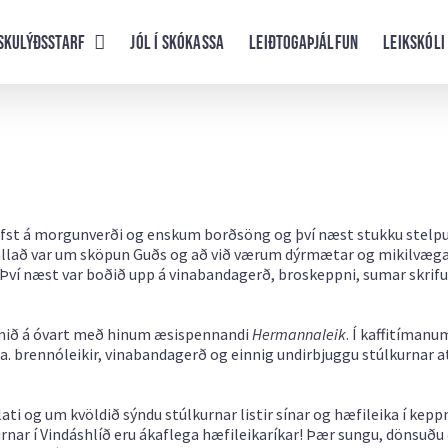
skulýðsstarf
Jól í skókassa
Leiðtogaþjálfun
Leikskóli
 hófst á morgunverði og enskum borðsöng og því næst stukku stelp
 fjallað var um sköpun Guðs og að við værum dýrmætar og mikilvæga
 Því næst var boðið upp á vinabandagerð, broskeppni, sumar skrif
omið á óvart með hinum æsispennandi
Hermannaleik
. Í kaffitímanu
a. brennóleikir, vinabandagerð og einnig undirbjuggu stúlkurnar at
ti og um kvöldið sýndu stúlkurnar listir sínar og hæfileika í kepp
kurnar í Vindáshlíð eru ákaflega hæfileikaríkar! Þær sungu, dönsuðu