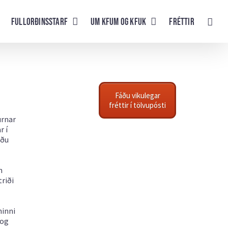
Fullorðinsstarf
UM KFUM og KFUK
Fréttir
Fáðu vikulegar
fréttir í tölvupósti
urnar
r í
uðu
m
riði
ninni
 og