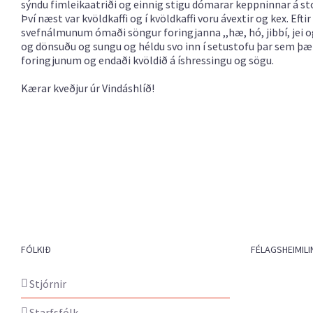
sýndu fimleikaatriði og einnig stigu dómarar keppninnar á sto
Því næst var kvöldkaffi og í kvöldkaffi voru ávextir og kex. Ef
svefnálmunum ómaði söngur foringjanna ,,hæ, hó, jibbí, jei og 
og dönsuðu og sungu og héldu svo inn í setustofu þar sem þæ
foringjunum og endaði kvöldið á íshressingu og sögu.
Kærar kveðjur úr Vindáshlíð!
FÓLKIÐ
FÉLAGSHEIMILI
Stjórnir
Starfsfólk