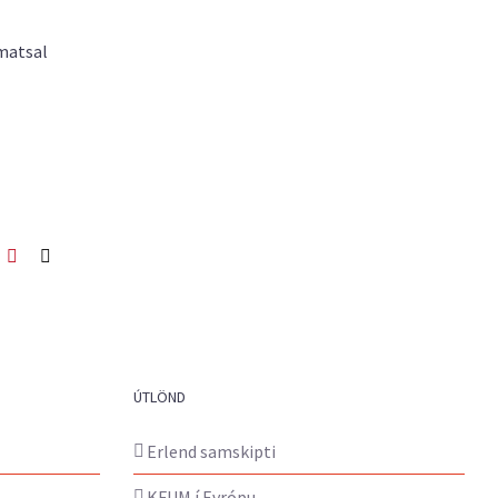
 matsal
ook
itter
Pinterest
Netfang
ÚTLÖND
Erlend samskipti
KFUM í Evrópu