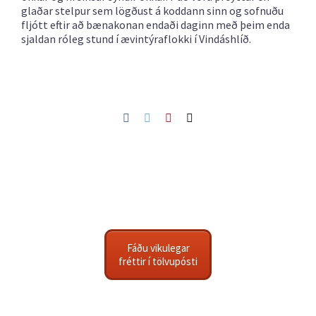
glaðar stelpur sem lögðust á koddann sinn og sofnuðu
fljótt eftir að bænakonan endaði daginn með þeim enda
sjaldan róleg stund í ævintýraflokki í Vindáshlíð.
Facebook
Twitter
Pinterest
Netfang
Fáðu vikulegar
fréttir í tölvupósti