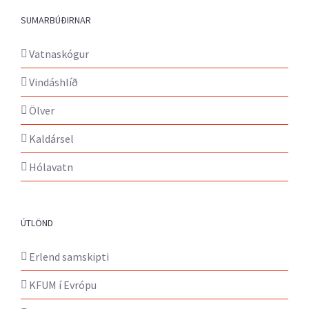
SUMARBÚÐIRNAR
Vatnaskógur
Vindáshlíð
Ölver
Kaldársel
Hólavatn
ÚTLÖND
Erlend samskipti
KFUM í Evrópu