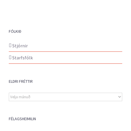
FÓLKIÐ
Stjórnir
Starfsfólk
ELDRI FRÉTTIR
Eldri
fréttir
FÉLAGSHEIMILIN