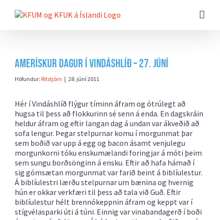
Farðu
beint
að
efni
síðunnar
Amerískur dagur í Vindáshlíð – 27. júní
Höfundur:
Ritstjórn
|
28. júní 2011
Hér í Vindáshlíð flýgur tíminn áfram og ótrúlegt að
hugsa til þess að flokkurinn sé senn á enda. En dagskráin
heldur áfram og eftir langan dag á undan var ákveðið að
sofa lengur. Þegar stelpurnar komu í morgunmat þar
sem boðið var upp á egg og bacon ásamt venjulegu
morgunkorni tóku enskumælandi foringjar á móti þeim
sem sungu borðsönginn á ensku. Eftir að hafa hámað í
sig gómsætan morgunmat var farið beint á biblíulestur.
Á biblíulestri lærðu stelpurnar um bænina og hvernig
hún er okkar verkfæri til þess að tala við Guð. Eftir
biblíulestur hélt brennókeppnin áfram og keppt var í
stígvélasparki úti á túni. Einnig var vinabandagerð í boði