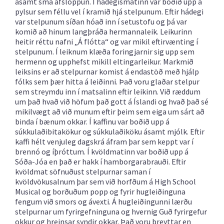
ásamt smá afslöppun. Í hádegismatinn var boðið upp á
pylsur sem féllu vel í kramið hjá stelpunum. Eftir hádegi
var stelpunum síðan hóað inn í setustofu og þá var
komið að hinum langþráða hermannaleik. Leikurinn
heitir réttu nafni „Á flótta“ og var mikil eftirvænting í
stelpunum. Í leiknum klæða foringjarnir sig upp sem
hermenn og upphefst mikill eltingarleikur. Markmið
leiksins er að stelpurnar komist á endastöð með hjálp
fólks sem þær hitta á leiðinni. Það voru glaðar stelpur
sem streymdu inn í matsalinn eftir leikinn. Við ræddum
um það hvað við höfum það gott á Íslandi og hvað það sé
mikilvægt að við munum eftir þeim sem eiga um sárt að
binda í bænum okkar. Í kaffinu var boðið upp á
súkkulaðibitakökur og súkkulaðiköku ásamt mjólk. Eftir
kaffi hélt venjuleg dagskrá áfram þar sem keppt var í
brennó og íþróttum. Í kvöldmatinn var boðið upp á
Sóða-Jóa en það er hakk í hamborgarabrauði. Eftir
kvöldmat söfnuðust stelpurnar saman í
kvöldvökusalnum þar sem við horfðum á High School
Musical og borðuðum popp og fyrir hugleiðinguna
fengum við smors og ávexti. Á hugleiðingunni lærðu
stelpurnar um fyrirgefninguna og hvernig Guð fyrirgefur
okkur og hreinsar syndir okkar. Það voru þreyttar en