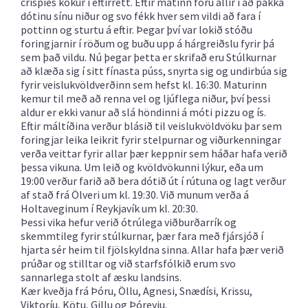
crispies kökur í eftirrétt. Eftir matinn fóru allir í að pakka
dótinu sínu niður og svo fékk hver sem vildi að fara í
pottinn og sturtu á eftir. Þegar því var lokið stóðu
foringjarnir í röðum og buðu upp á hárgreiðslu fyrir þá
sem það vildu. Nú þegar þetta er skrifað eru Stúlkurnar
að klæða sig í sitt fínasta púss, snyrta sig og undirbúa sig
fyrir veislukvöldverðinn sem hefst kl. 16:30. Maturinn
kemur til með að renna vel og ljúflega niður, því þessi
aldur er ekki vanur að slá höndinni á móti pizzu og ís.
Eftir máltíðina verður blásið til veislukvöldvöku þar sem
foringjar leika leikrit fyrir stelpurnar og viðurkenningar
verða veittar fyrir allar þær keppnir sem háðar hafa verið
þessa vikuna. Um leið og kvöldvökunni lýkur, eða um
19:00 verður farið að bera dótið út í rútuna og lagt verður
af stað frá Ölveri um kl. 19:30. Við munum verða á
Holtaveginum í Reykjavík um kl. 20:30.
Þessi vika hefur verið ótrúlega viðburðarrík og
skemmtileg fyrir stúlkurnar, þær fara með fjársjóð í
hjarta sér heim til fjölskyldna sinna. Allar hafa þær verið
prúðar og stilltar og við starfsfólkið erum svo
sannarlega stolt af æsku landsins.
Kær kveðja frá Þóru, Öllu, Agnesi, Snædísi, Krissu,
Viktoríu, Kötu, Gillu og Þóreyju.