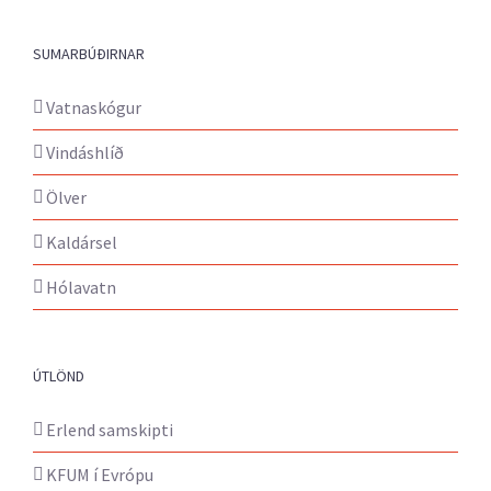
SUMARBÚÐIRNAR
Vatnaskógur
Vindáshlíð
Ölver
Kaldársel
Hólavatn
ÚTLÖND
Erlend samskipti
KFUM í Evrópu