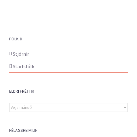
FÓLKIÐ
Stjórnir
Starfsfólk
ELDRI FRÉTTIR
Eldri
fréttir
FÉLAGSHEIMILIN