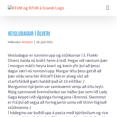
Farðu
beint
að
efni
síðunnar
Veisludagur í Ölveri
Höfundur:
Ritstjórn
|
26. júní 2011
Veisludagur er runninn upp og stúlkurnar í 3. Flokki
Ölvers halda nú brátt heim á leið. Þegar við ræstum þær
í morgun mátti heyra kvart og kvein yfir því að þessi
dagur væri nú runninn upp. Margar létu þess getið að
þær vildu vera hér Alltaf!! Ekki er alveg víst að
starfsfólkið gæti haldið það út til eilífðar
J
Morguninn hjá þeim var samkvæmt venju að öllu leyti.
Mjög spennandi brennóleikur var háður þar sem lið Lady
Gaga keppti við vígalega foringjana í Brennó. Skemmst
er frá því að segja að foringjarnir unnu við litinn fögnuð
stúlknanna
J
Í hádeginu var boðið upp á pasta með kjötbollum og rice