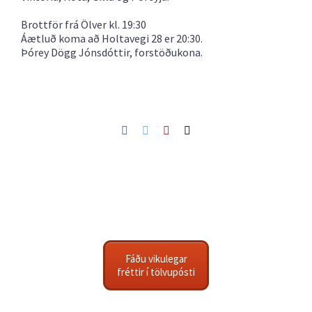
Brottför frá Ölver kl. 19:30
Áætluð koma að Holtavegi 28 er 20:30.
Þórey Dögg Jónsdóttir, forstöðukona.
Facebook
Twitter
Pinterest
Netfang
Fáðu vikulegar
fréttir í tölvupósti