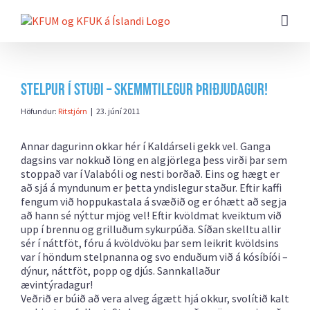
Farðu
beint
að
efni
síðunnar
Stelpur í stuði – skemmtilegur þriðjudagur!
Höfundur:
Ritstjórn
|
23. júní 2011
Annar dagurinn okkar hér í Kaldárseli gekk vel. Ganga
dagsins var nokkuð löng en algjörlega þess virði þar sem
stoppað var í Valabóli og nesti borðað. Eins og hægt er
að sjá á myndunum er þetta yndislegur staður. Eftir kaffi
fengum við hoppukastala á svæðið og er óhætt að segja
að hann sé nýttur mjög vel! Eftir kvöldmat kveiktum við
upp í brennu og grilluðum sykurpúða. Síðan skelltu allir
sér í náttföt, fóru á kvöldvöku þar sem leikrit kvöldsins
var í höndum stelpnanna og svo enduðum við á kósíbíói –
dýnur, náttföt, popp og djús. Sannkallaður
ævintýradagur!
Veðrið er búið að vera alveg ágætt hjá okkur, svolítið kalt