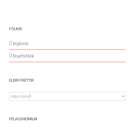
FÓLKIÐ
Stjórnir
Starfsfólk
ELDRI FRÉTTIR
Eldri
fréttir
FÉLAGSHEIMILIN