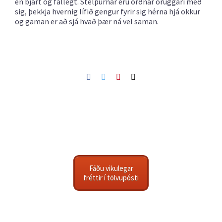
en bjart og fallegt. Stelpurnar eru orðnar öruggari með
sig, þekkja hvernig lífið gengur fyrir sig hérna hjá okkur
og gaman er að sjá hvað þær ná vel saman.
Facebook
Twitter
Pinterest
Netfang
Fáðu vikulegar
fréttir í tölvupósti