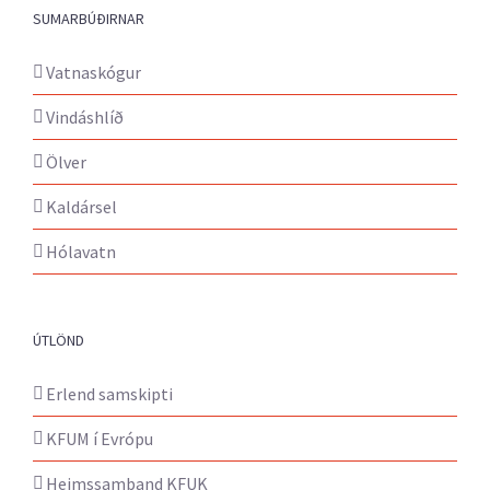
SUMARBÚÐIRNAR
Vatnaskógur
Vindáshlíð
Ölver
Kaldársel
Hólavatn
ÚTLÖND
Erlend samskipti
KFUM í Evrópu
Heimssamband KFUK