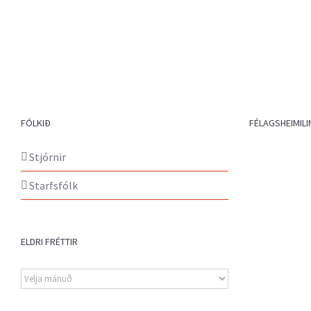
FÓLKIÐ
FÉLAGSHEIMILI
Stjórnir
Starfsfólk
ELDRI FRÉTTIR
Eldri
fréttir