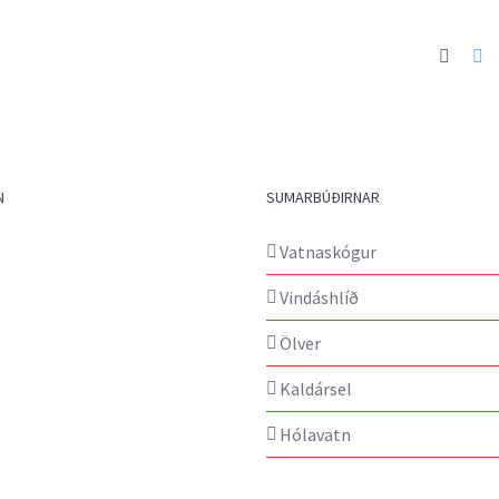
Faceb
Tw
N
SUMARBÚÐIRNAR
Vatnaskógur
Vindáshlíð
Ölver
Kaldársel
Hólavatn