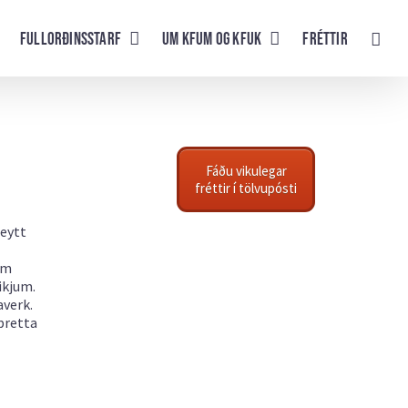
Fullorðinsstarf
UM KFUM og KFUK
Fréttir
Fáðu vikulegar
fréttir í tölvupósti
reytt
im
ikjum.
averk.
pretta