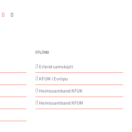
ook
itter
Pinterest
Netfang
ÚTLÖND
Erlend samskipti
KFUM í Evrópu
Heimssamband KFUK
Heimssamband KFUM