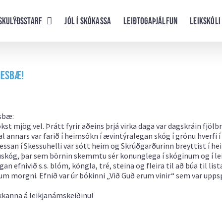
skulýðsstarf
Jól í skókassa
Leiðtogaþjálfun
Leikskóli
nesbæ!
sbæ:
 mjög vel. Þrátt fyrir aðeins þrjá virka daga var dagskráin fjölb
 annars var farið í heimsókn í ævintýralegan skóg í grónu hverfi í
kessan í Skessuhelli var sótt heim og Skrúðgarðurinn breyttist í he
kuskóg, þar sem börnin skemmtu sér konunglega í skóginum og í le
n efnivið s.s. blóm, köngla, tré, steina og fleira til að búa til list
um morgni. Efnið var úr bókinni „Við Guð erum vinir“ sem var upps
akkanna á leikjanámskeiðinu!