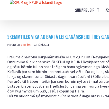
Farðu
beint
Sumarbuðir
Æ
að
efni
síðunnar
Skemmtileg vika að baki á leikjanámskeiði í Reykja
Höfundur:
Ritstjórn
|
23. júní 2011
Frá umsjónarfólki leikjanámskeiða KFUM og KFUK í Reykjane
Önnur vika á leikjanámskeiði KFUM og KFUK í Reykjanesbæ tókst
og tóku börnin fullan þátt í að gera hana ógleymanlega. Meðal
Keflavík þar sem börnin skemmtu sér vel við klifur og leiki, s
leikja og skemmtunar. Síðasta daginn var rútuferð í Sólbrek
Þar urðu til frábærir leikir þar sem börnin nýttu sér náttúrulega
Listaverkin tengdust efni fræðslustundanna sem voru á hverj
ótal hugmynda um Guð, Jesú, sköpun og fleira.
Hér til hliðar má sjá myndir af því sem dreif á daga hressu kr