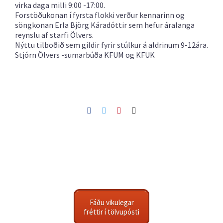
virka daga milli 9:00 -17:00.
Forstöðukonan í fyrsta flokki verður kennarinn og
söngkonan Erla Björg Káradóttir sem hefur áralanga
reynslu af starfi Ölvers.
Nýttu tilboðið sem gildir fyrir stúlkur á aldrinum 9-12ára.
Stjórn Ölvers -sumarbúða KFUM og KFUK
Facebook
Twitter
Pinterest
Netfang
Fáðu vikulegar
fréttir í tölvupósti