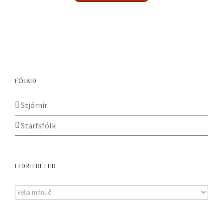
FÓLKIÐ
Stjórnir
Starfsfólk
ELDRI FRÉTTIR
Eldri
fréttir