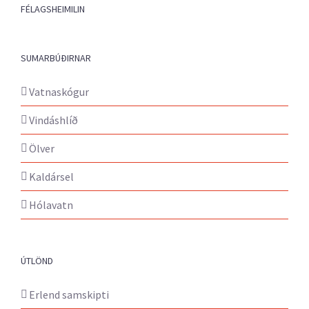
FÉLAGSHEIMILIN
SUMARBÚÐIRNAR
Vatnaskógur
Vindáshlíð
Ölver
Kaldársel
Hólavatn
ÚTLÖND
Erlend samskipti