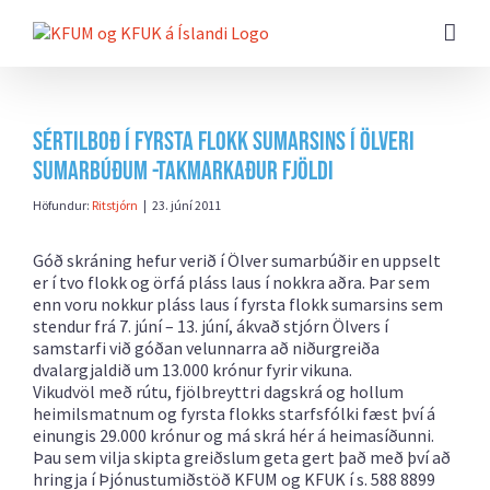
Farðu
beint
að
efni
síðunnar
Sértilboð í fyrsta flokk sumarsins í Ölveri
sumarbúðum -takmarkaður fjöldi
Höfundur:
Ritstjórn
|
23. júní 2011
Góð skráning hefur verið í Ölver sumarbúðir en uppselt
er í tvo flokk og örfá pláss laus í nokkra aðra. Þar sem
enn voru nokkur pláss laus í fyrsta flokk sumarsins sem
stendur frá 7. júní – 13. júní, ákvað stjórn Ölvers í
samstarfi við góðan velunnarra að niðurgreiða
dvalargjaldið um 13.000 krónur fyrir vikuna.
Vikudvöl með rútu, fjölbreyttri dagskrá og hollum
heimilsmatnum og fyrsta flokks starfsfólki fæst því á
einungis 29.000 krónur og má skrá hér á heimasíðunni.
Þau sem vilja skipta greiðslum geta gert það með því að
hringja í Þjónustumiðstöð KFUM og KFUK í s. 588 8899