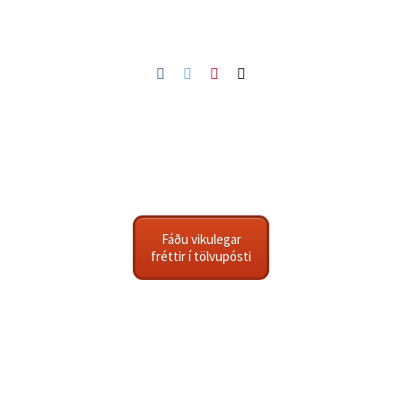
Facebook
Twitter
Pinterest
Netfang
Fáðu vikulegar
fréttir í tölvupósti