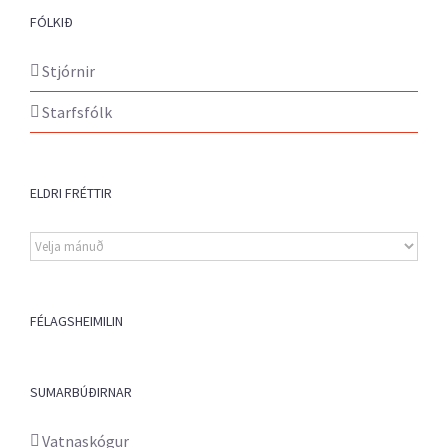
FÓLKIÐ
Stjórnir
Starfsfólk
ELDRI FRÉTTIR
Eldri
fréttir
FÉLAGSHEIMILIN
SUMARBÚÐIRNAR
Vatnaskógur