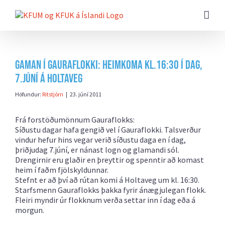
Farðu
beint
að
efni
síðunnar
Gaman í Gauraflokki: heimkoma kl.16:30 í dag,
7.júní á Holtaveg
Höfundur:
Ritstjórn
|
23. júní 2011
Frá forstöðumönnum Gauraflokks:
Síðustu dagar hafa gengið vel í Gauraflokki. Talsverður
vindur hefur hins vegar verið síðustu daga en í dag,
þriðjudag 7.júní, er nánast logn og glamandi sól.
Drengirnir eru glaðir en þreyttir og spenntir að komast
heim í faðm fjölskyldunnar.
Stefnt er að því að rútan komi á Holtaveg um kl. 16:30.
Starfsmenn Gauraflokks þakka fyrir ánægjulegan flokk.
Fleiri myndir úr flokknum verða settar inn í dag eða á
morgun.