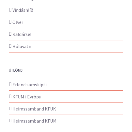
Vindáshlíð
Ölver
Kaldársel
Hólavatn
ÚTLÖND
Erlend samskipti
KFUM í Evrópu
Heimssamband KFUK
Heimssamband KFUM