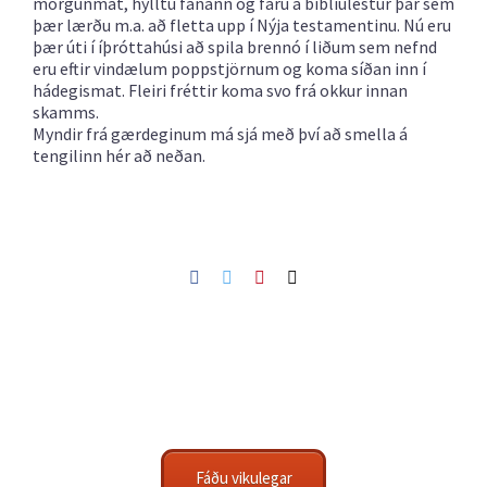
morgunmat, hylltu fánann og fáru á biblíulestur þar sem
þær lærðu m.a. að fletta upp í Nýja testamentinu. Nú eru
þær úti í íþróttahúsi að spila brennó í liðum sem nefnd
eru eftir vindælum poppstjörnum og koma síðan inn í
hádegismat. Fleiri fréttir koma svo frá okkur innan
skamms.
Myndir frá gærdeginum má sjá með því að smella á
tengilinn hér að neðan.
Facebook
Twitter
Pinterest
Netfang
Fáðu vikulegar