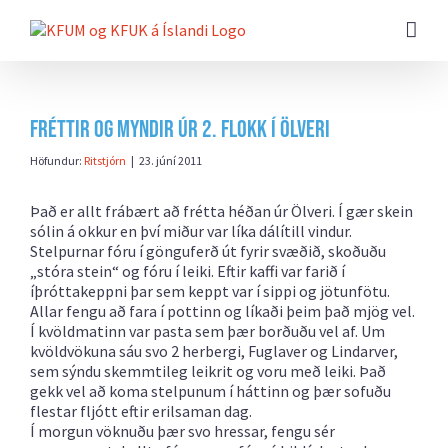
Farðu
beint
að
efni
síðunnar
Fréttir og myndir úr 2. flokk í Ölveri
Höfundur:
Ritstjórn
|
23. júní 2011
Það er allt frábært að frétta héðan úr Ölveri. Í gær skein
sólin á okkur en því miður var líka dálítill vindur.
Stelpurnar fóru í gönguferð út fyrir svæðið, skoðuðu
„stóra stein“ og fóru í leiki. Eftir kaffi var farið í
íþróttakeppni þar sem keppt var í sippi og jötunfötu.
Allar fengu að fara í pottinn og líkaði þeim það mjög vel.
Í kvöldmatinn var pasta sem þær borðuðu vel af. Um
kvöldvökuna sáu svo 2 herbergi, Fuglaver og Lindarver,
sem sýndu skemmtileg leikrit og voru með leiki. Það
gekk vel að koma stelpunum í háttinn og þær sofuðu
flestar fljótt eftir erilsaman dag.
Í morgun vöknuðu þær svo hressar, fengu sér