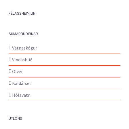
FÉLAGSHEIMILIN
SUMARBÚÐIRNAR
Vatnaskógur
Vindáshlíð
Ölver
Kaldársel
Hólavatn
ÚTLÖND