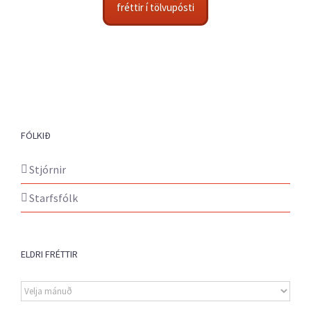
fréttir í tölvupósti
FÓLKIÐ
Stjórnir
Starfsfólk
ELDRI FRÉTTIR
Eldri
fréttir