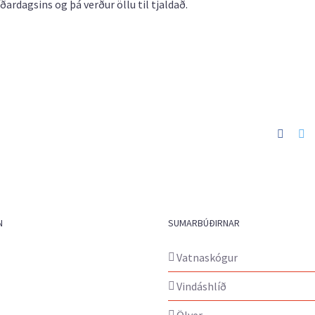
ardagsins og þá verður öllu til tjaldað.
Faceb
Tw
N
SUMARBÚÐIRNAR
Vatnaskógur
Vindáshlíð