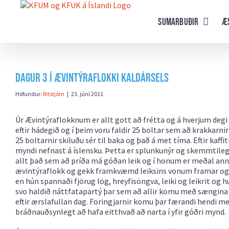
Farðu
beint
Sumarbuðir
Æ
að
efni
síðunnar
Dagur 3 í Ævintýraflokki Kaldársels
Höfundur:
Ritstjórn
|
23. júní 2011
Úr Ævintýraflokknum er allt gott að frétta og á hverjum degi 
eftir hádegið og í þeim voru faldir 25 boltar sem að krakkarn
25 boltarnir skiluðu sér til baka og það á met tíma. Eftir kaff
myndi nefnast á íslensku. Þetta er splunkunýr og skemmtilegur 
allt það sem að príða má góðan leik og í honum er meðal annars
ævintýraflokk og gekk framkvæmd leiksins vonum framar og kr
en hún spannaði fjörug lög, hreyfisöngva, leiki og leikrit og 
svo haldið náttfatapartý þar sem að allir komu með sængin
eftir ærslafullan dag. Foringjarnir komu þar færandi hendi 
bráðnauðsynlegt að hafa eitthvað að narta í yfir góðri mynd.