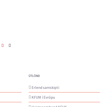
ook
itter
Pinterest
Netfang
ÚTLÖND
Erlend samskipti
KFUM í Evrópu