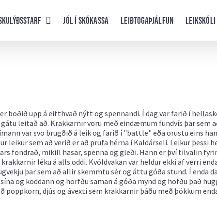
skulýðsstarf
Jól í skókassa
Leiðtogaþjálfun
Leikskóli
er boðið upp á eitthvað nýtt og spennandi. Í dag var farið í hellas
ir gátu leitað að. Krakkarnir voru með eindæmum fundvís þar sem að
itímann var svo brugðið á leik og farið í "battle" eða orustu eins ha
leikur sem að verið er að prufa hérna í Kaldárseli. Leikur þessi h
 föndrað, mikill hasar, spenna og gleði. Hann er því tilvalin fyri
akkarnir léku á alls oddi. Kvöldvakan var heldur ekki af verri en
hugvekju þar sem að allir skemmtu sér og áttu góða stund. Í enda d
a sína og koddann og horfðu saman á góða mynd og höfðu það hug
með poppkorn, djús og ávexti sem krakkarnir þáðu með þökkum end