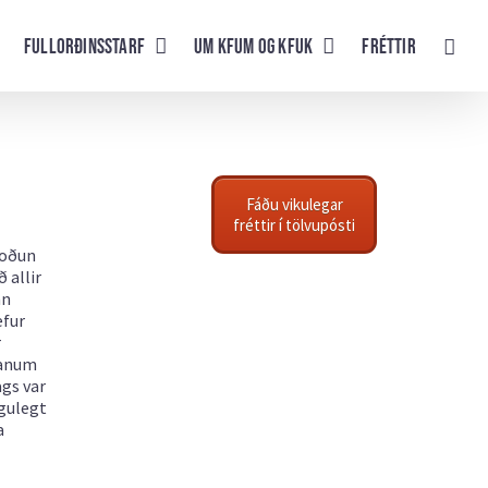
Fullorðinsstarf
UM KFUM og KFUK
Fréttir
Fáðu vikulegar
fréttir í tölvupósti
koðun
 allir
nn
efur
r
danum
ags var
gulegt
a