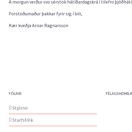
Á morgun verður svo sérstök hátíðardagskrá í tilefni þjóðhátíð
Forstöðumaður þakkar fyrir sig í bili,
Kær kveðja Arnar Ragnarsson
FÓLKIÐ
FÉLAGSHEIMILI
Stjórnir
Starfsfólk