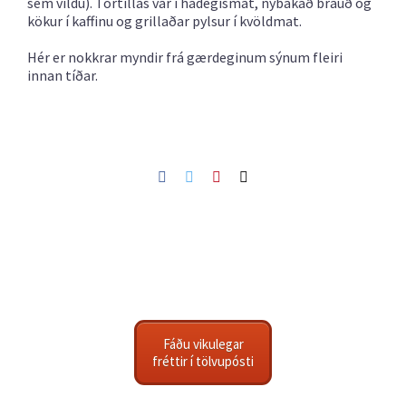
sem vildu). Tortillas var í hádegismat, nýbakað brauð og
kökur í kaffinu og grillaðar pylsur í kvöldmat.
Hér er nokkrar myndir frá gærdeginum sýnum fleiri
innan tíðar.
Facebook
Twitter
Pinterest
Netfang
Fáðu vikulegar
fréttir í tölvupósti