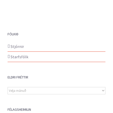
FÓLKIÐ
Stjórnir
Starfsfólk
ELDRI FRÉTTIR
Eldri
fréttir
FÉLAGSHEIMILIN