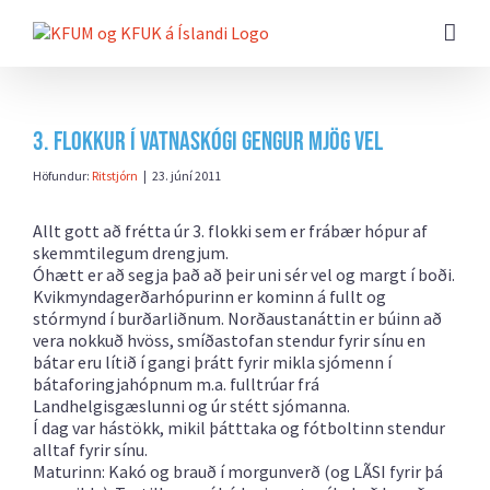
Farðu
beint
að
efni
síðunnar
3. flokkur í Vatnaskógi gengur mjög vel
Höfundur:
Ritstjórn
|
23. júní 2011
Allt gott að frétta úr 3. flokki sem er frábær hópur af
skemmtilegum drengjum.
Óhætt er að segja það að þeir uni sér vel og margt í boði.
Kvikmyndagerðarhópurinn er kominn á fullt og
stórmynd í burðarliðnum. Norðaustanáttin er búinn að
vera nokkuð hvöss, smíðastofan stendur fyrir sínu en
bátar eru lítið í gangi þrátt fyrir mikla sjómenn í
bátaforingjahópnum m.a. fulltrúar frá
Landhelgisgæslunni og úr stétt sjómanna.
Í dag var hástökk, mikil þátttaka og fótboltinn stendur
alltaf fyrir sínu.
Maturinn: Kakó og brauð í morgunverð (og LÃSI fyrir þá