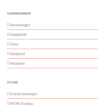
SUMARBÚÐIRNAR
Vatnaskógur
Vindáshlíð
Ölver
Kaldársel
Hólavatn
ÚTLÖND
Erlend samskipti
KFUM í Evrópu