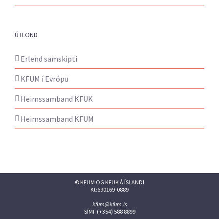
ÚTLÖND
Erlend samskipti
KFUM í Evrópu
Heimssamband KFUK
Heimssamband KFUM
© KFUM OG KFUK Á ÍSLANDI
Kt:690169-0889
kfum@kfum.is
SÍMI: (+354) 588 8899