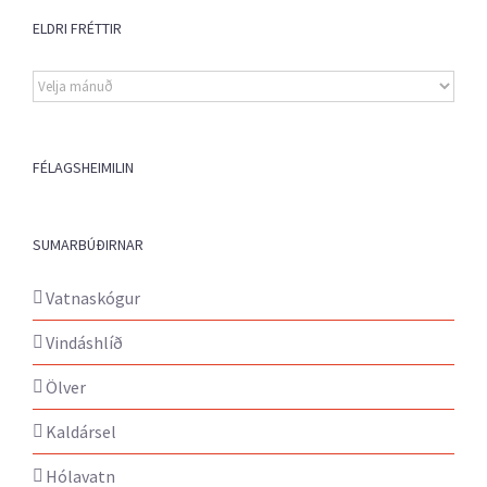
ELDRI FRÉTTIR
Eldri
fréttir
FÉLAGSHEIMILIN
SUMARBÚÐIRNAR
Vatnaskógur
Vindáshlíð
Ölver
Kaldársel
Hólavatn