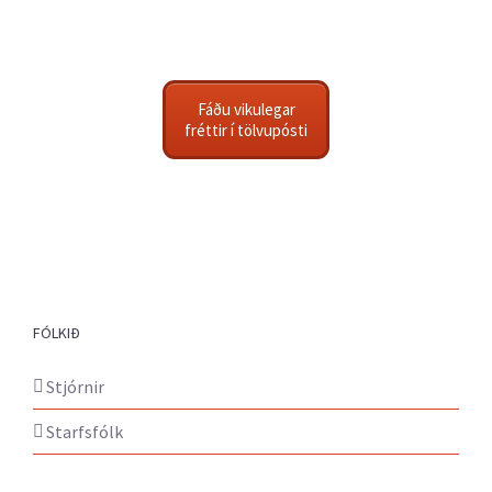
Fáðu vikulegar
fréttir í tölvupósti
FÓLKIÐ
Stjórnir
Starfsfólk