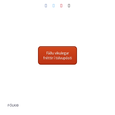
Facebook
Twitter
Pinterest
Netfang
Fáðu vikulegar
fréttir í tölvupósti
FÓLKIÐ