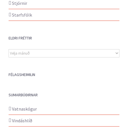
Stjórnir
Starfsfólk
ELDRI FRÉTTIR
Eldri
fréttir
FÉLAGSHEIMILIN
SUMARBÚÐIRNAR
Vatnaskógur
Vindáshlíð