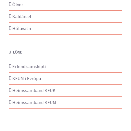
Ölver
Kaldársel
Hólavatn
ÚTLÖND
Erlend samskipti
KFUM í Evrópu
Heimssamband KFUK
Heimssamband KFUM