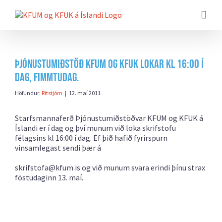
Farðu
beint
að
efni
síðunnar
Þjónustumiðstöð KFUM og KFUK lokar kl 16:00 í
dag, fimmtudag.
Höfundur:
Ritstjórn
|
12. maí 2011
Starfsmannaferð Þjónustumiðstöðvar KFUM og KFUK á
Íslandi er í dag og því munum við loka skrifstofu
félagsins kl 16:00 í dag. Ef þið hafið fyrirspurn
vinsamlegast sendi þær á
skrifstofa@kfum.is og við munum svara erindi þínu strax
föstudaginn 13. maí.