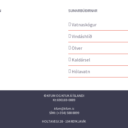
N
SUMARBÚÐIRNAR
Vatnaskógur
Vindáshlíð
Ölver
Kaldársel
Hólavatn
© KFUM OG KFUK Á ÍSLANDI
Kt:690169-0889
kfum@kfum.is
SÍMI: (+354) 588 8899
HOLTAVEGI 28 - 104 REYKJAVÍK