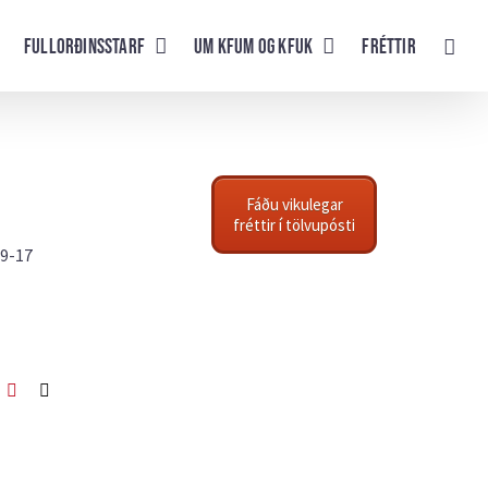
Fullorðinsstarf
UM KFUM og KFUK
Fréttir
Fáðu vikulegar
fréttir í tölvupósti
 9-17
ook
itter
Pinterest
Netfang