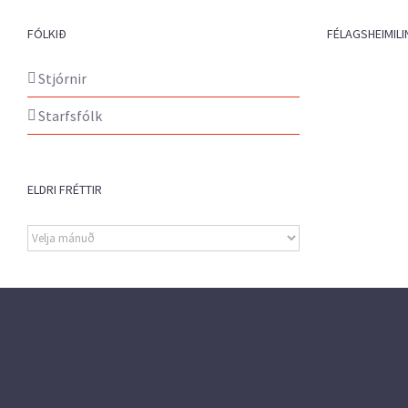
FÓLKIÐ
FÉLAGSHEIMILI
Stjórnir
Starfsfólk
ELDRI FRÉTTIR
Eldri
fréttir