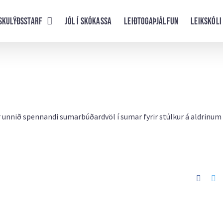
skulýðsstarf
Jól í skókassa
Leiðtogaþjálfun
Leikskóli
ur unnið spennandi sumarbúðardvöl í sumar fyrir stúlkur á aldrinum
Faceb
Tw