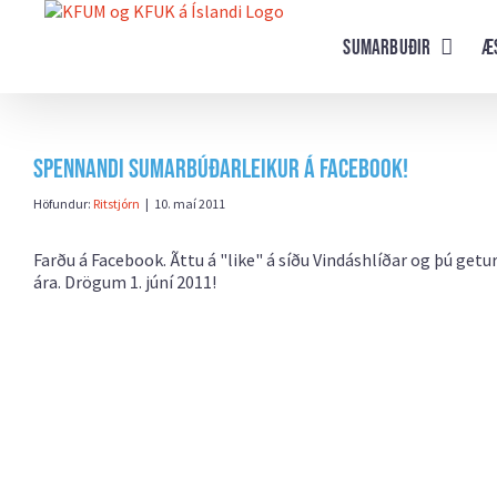
Farðu
beint
Sumarbuðir
Æ
að
efni
síðunnar
Spennandi sumarbúðarleikur á Facebook!
Höfundur:
Ritstjórn
|
10. maí 2011
Farðu á Facebook. Ãttu á "like" á síðu Vindáshlíðar og þú get
ára. Drögum 1. júní 2011!