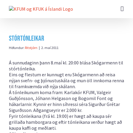
Farðu
beint
að
efni
síðunnar
Stórtónleikar
Höfundur:
Ritstjórn
|
2. maí 2011
Á sunnudaginn þann 8.maí kl. 20:00 blása Skógarmenn til
stórtónleika.
Eins og flestum er kunnugt eru Skógarmenn að reisa
nýjan svefn- og þjónustuskála og mun öll innkoma renna
til framkvæmda við nýja skálann.
Á tónleikunum koma fram: Karlakór KFUM, Valgeir
Guðjónsson, Jóhann Helgason og Bogomil Font og
hákarlarnir. Kynnir er hinn síhressi séra Sigurður Grétar
Sigurðsson. Aðgangseyrir er 2.000 kr.
Fyrir tónleikana (frá kl. 19:00) er hægt að kaupa sér
grillaða hamborgara og eftir tónleikana verður hægt að
kaupa kaffi og meðlæti.