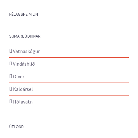
FÉLAGSHEIMILIN
SUMARBÚÐIRNAR
Vatnaskógur
Vindáshlíð
Ölver
Kaldársel
Hólavatn
ÚTLÖND