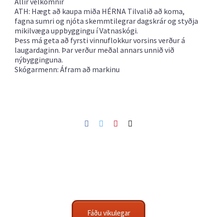
Allir velkomnir
ATH: Hægt að kaupa miða
HÉRNA Tilvalið að koma,
fagna sumri og njóta skemmtilegrar dagskrár og styðja
mikilvæga uppbyggingu í Vatnaskógi.
Þess má geta að fyrsti vinnuflokkur vorsins verður á
laugardaginn. Þar verður meðal annars unnið við
nýbygginguna.
Skógarmenn: Áfram að markinu
Facebook
Twitter
Pinterest
Netfang
Fáðu vikulegar