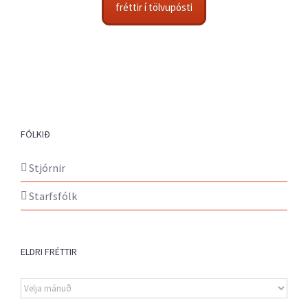
fréttir í tölvupósti
FÓLKIÐ
Stjórnir
Starfsfólk
ELDRI FRÉTTIR
Eldri
fréttir