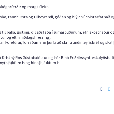
 skógarferðir og margt fleira.
poka, tannbursta og tilheyrandi, góðan og hlýjan útivistarfatnað 
 og til baka, gisting, öll aðstaða í sumarbúðunum, efniskostnaður og
ur og eftirmiðdagshressing).
ar.
Foreldrar/forráðamenn þurfa að skrifa undir leyfisbréf og skal
á Kristný Rós Gústafsdóttur og Þór Bínó Friðrikssyni æskulýðsful
tny(hjá)kfum.is
og
bino(hjá)kfum.is
.
Faceb
Tw