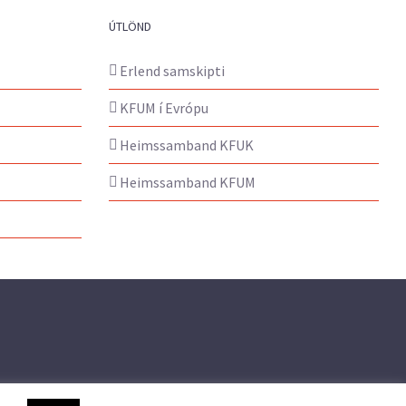
ÚTLÖND
Erlend samskipti
KFUM í Evrópu
Heimssamband KFUK
Heimssamband KFUM