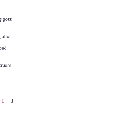
og gott
 allur
 það
ltrúum
ook
itter
Pinterest
Netfang