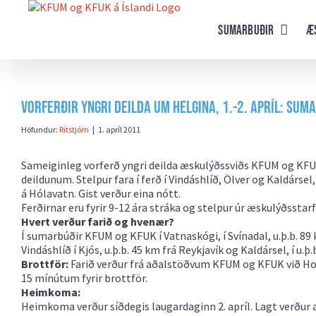
Farðu
beint
Sumarbuðir
Æ
að
efni
síðunnar
Vorferðir yngri deilda um helgina, 1.-2. apríl: Su
Höfundur:
Ritstjórn
|
1. apríl 2011
Sameiginleg vorferð yngri deilda æskulýðssviðs KFUM og KFUK ver
deildunum. Stelpur fara í ferð í Vindáshlíð, Ölver og Kaldárse
á Hólavatn. Gist verður eina nótt.
Ferðirnar eru fyrir
9-12 ára stráka og stelpur úr æskulýðsstar
Hvert verður farið og hvenær?
Í sumarbúðir KFUM og KFUK í Vatnaskógi, í Svínadal, u.þ.b. 89
Vindáshlíð í Kjós, u.þ.b. 45 km frá Reykjavík og Kaldársel, í u.þ
Brottför:
Farið verður frá aðalstöðvum KFUM og KFUK við Holta
15 mínútum fyrir brottför.
Heimkoma:
Heimkoma verður síðdegis laugardaginn 2. apríl. Lagt verður