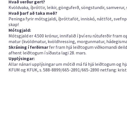
Hvað verður gert?
Kvöldvaka, íþróttir, leikir, gönguferð, söngstundir, samverur,
Hvað þarf að taka með?
Peninga fyrir mótsgjaldi, íþróttaföt, inniskó, náttföt, svefn
skap!
Mótsgjald:
Mótsgjald er 4.500 krónur, innifalið í því eru rútuferðir fram
matur (kvöldmatur, kvöldhressing, morgunmatur, hádegismat
Skráning í ferðirnar
fer fram hjá leiðtogum viðkomandi deild
afhent leiðtogum í síðasta lagi 28. mars.
Upplýsingar:
Allar nánari upplýsingar um mótið má fá hjá leiðtogum og hj
KFUM og KFUK, s. 588-8899/665-2891/665-2890 netfang:
kris