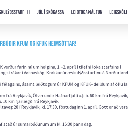
skulýðsstarf
Jól í skókassa
Leiðtogaþjálfun
Leikskóli
marbúðir KFUM og KFUK heimsóttar!
ður farin nú um helgina, 1. -2. apríl í tilefni loka starfsins í
l, og strákar í Vatnaskóg. Krakkar úr æskulýðsstarfinu á Norðurland
fi félagsins, ásamt leiðtogum úr KFUM og KFUK- deildum af öllu la
 km frá Reykjavík,
Ölver undir Hafnarfjalli u.þ.b. 60 km frá Reykjavík
.b. 10 km fjarlægð frá Reykjavík.
veg 28 í Reykjavík, kl. 17:30, föstudaginn 1. apríl.
Gott er að ver
 af stað úr sumarbúðunum um kl. 15:30 þann dag.