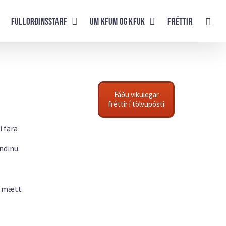
Fullorðinsstarf
UM KFUM og KFUK
Fréttir
Fáðu vikulegar
fréttir í tölvupósti
i fara
ndinu.
,
a mætt