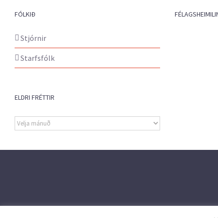
FÓLKIÐ
FÉLAGSHEIMILI
Stjórnir
Starfsfólk
ELDRI FRÉTTIR
Eldri
fréttir