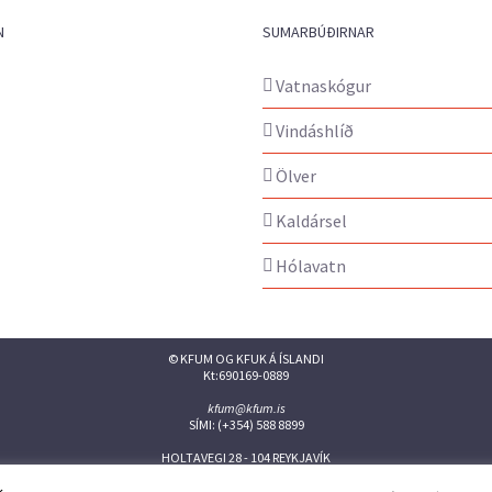
N
SUMARBÚÐIRNAR
Vatnaskógur
Vindáshlíð
Ölver
Kaldársel
Hólavatn
© KFUM OG KFUK Á ÍSLANDI
Kt:690169-0889
kfum@kfum.is
SÍMI: (+354) 588 8899
HOLTAVEGI 28 - 104 REYKJAVÍK