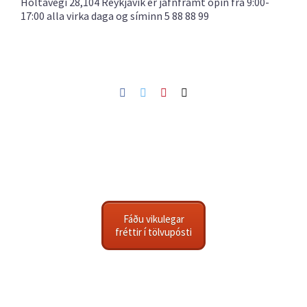
Holtavegi 28,104 Reykjavík er jafnframt opin frá 9:00-
17:00 alla virka daga og síminn 5 88 88 99
Facebook
Twitter
Pinterest
Netfang
Fáðu vikulegar
fréttir í tölvupósti