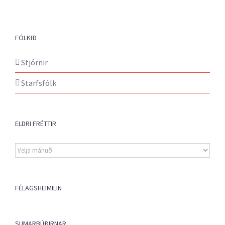
FÓLKIÐ
Stjórnir
Starfsfólk
ELDRI FRÉTTIR
Eldri
fréttir
FÉLAGSHEIMILIN
SUMARBÚÐIRNAR