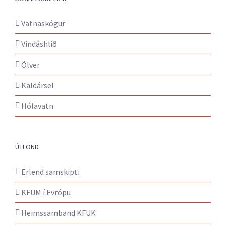
Vatnaskógur
Vindáshlíð
Ölver
Kaldársel
Hólavatn
ÚTLÖND
Erlend samskipti
KFUM í Evrópu
Heimssamband KFUK