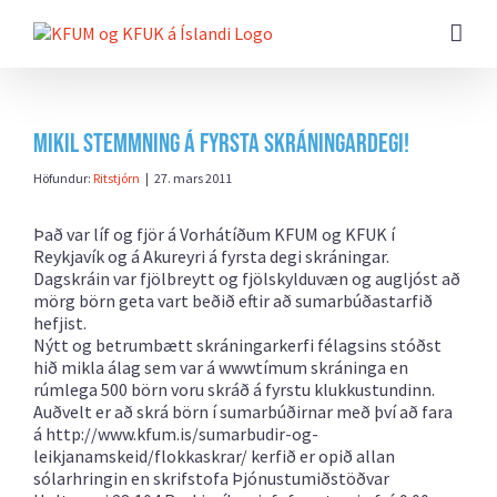
Farðu
beint
að
efni
síðunnar
Mikil stemmning á fyrsta skráningardegi!
Höfundur:
Ritstjórn
|
27. mars 2011
Það var líf og fjör á Vorhátíðum KFUM og KFUK í
Reykjavík og á Akureyri á fyrsta degi skráningar.
Dagskráin var fjölbreytt og fjölskylduvæn og augljóst að
mörg börn geta vart beðið eftir að sumarbúðastarfið
hefjist.
Nýtt og betrumbætt skráningarkerfi félagsins stóðst
hið mikla álag sem var á wwwtímum skráninga en
rúmlega 500 börn voru skráð á fyrstu klukkustundinn.
Auðvelt er að skrá börn í sumarbúðirnar með því að fara
á
http://www.kfum.is/sumarbudir-og-
leikjanamskeid/flokkaskrar/ kerfið er opið allan
sólarhringin en skrifstofa Þjónustumiðstöðvar