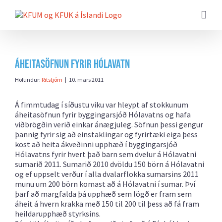
Farðu
beint
að
efni
síðunnar
Áheitasöfnun fyrir Hólavatn
Höfundur:
Ritstjórn
|
10. mars 2011
Á fimmtudag í síðustu viku var hleypt af stokkunum
áheitasöfnun fyrir byggingarsjóð Hólavatns og hafa
viðbrögðin verið einkar ánægjuleg. Söfnun þessi gengur
þannig fyrir sig að einstaklingar og fyrirtæki eiga þess
kost að heita ákveðinni upphæð í byggingarsjóð
Hólavatns fyrir hvert það barn sem dvelur á Hólavatni
sumarið 2011. Sumarið 2010 dvöldu 150 börn á Hólavatni
og ef uppselt verður í alla dvalarflokka sumarsins 2011
munu um 200 börn komast að á Hólavatni í sumar. Því
þarf að margfalda þá upphæð sem lögð er fram sem
áheit á hvern krakka með 150 til 200 til þess að fá fram
heildarupphæð styrksins.