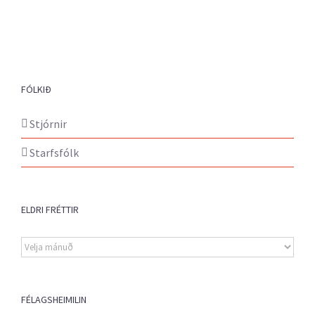
FÓLKIÐ
Stjórnir
Starfsfólk
ELDRI FRÉTTIR
Eldri
fréttir
FÉLAGSHEIMILIN