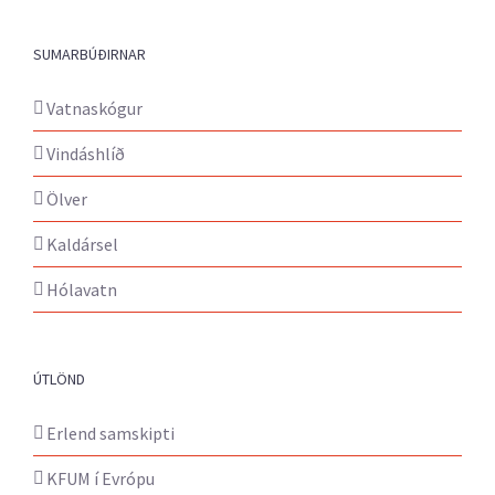
SUMARBÚÐIRNAR
Vatnaskógur
Vindáshlíð
Ölver
Kaldársel
Hólavatn
ÚTLÖND
Erlend samskipti
KFUM í Evrópu