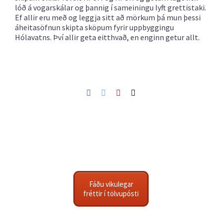
lóð á vogarskálar og þannig í sameiningu lyft grettistaki.
Ef allir eru með og leggja sitt að mörkum þá mun þessi
áheitasöfnun skipta sköpum fyrir uppbyggingu
Hólavatns. Því allir geta eitthvað, en enginn getur allt.
Facebook
Twitter
Pinterest
Netfang
Fáðu vikulegar
fréttir í tölvupósti