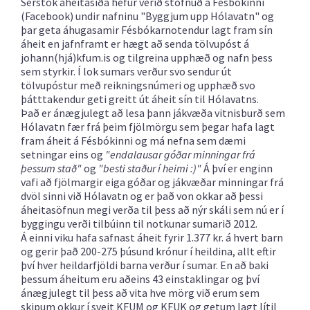
Sérstök áheitasíða hefur verið stofnuð á Fésbókinni
(Facebook) undir nafninu "Byggjum upp Hólavatn" og
þar geta áhugasamir Fésbókarnotendur lagt fram sín
áheit en jafnframt er hægt að senda tölvupóst á
johann(hjá)kfum.is og tilgreina upphæð og nafn þess
sem styrkir. Í lok sumars verður svo sendur út
tölvupóstur með reikningsnúmeri og upphæð svo
þátttakendur geti greitt út áheit sín til Hólavatns.
Það er ánægjulegt að lesa þann jákvæða vitnisburð sem
Hólavatn fær frá þeim fjölmörgu sem þegar hafa lagt
fram áheit á Fésbókinni og má nefna sem dæmi
setningar eins og
"endalausar góðar minningar frá
þessum stað"
og
"besti staður í heimi :)"
Á því er enginn
vafi að fjölmargir eiga góðar og jákvæðar minningar frá
dvöl sinni við Hólavatn og er það von okkar að þessi
áheitasöfnun megi verða til þess að nýr skáli sem nú er í
byggingu verði tilbúinn til notkunar sumarið 2012.
Á einni viku hafa safnast áheit fyrir 1.377 kr. á hvert barn
og gerir það 200-275 þúsund krónur í heildina, allt eftir
því hver heildarfjöldi barna verður í sumar. En að baki
þessum áheitum eru aðeins 43 einstaklingar og því
ánægjulegt til þess að vita hve mörg við erum sem
skipum okkur í sveit KFUM og KFUK og getum lagt lítil