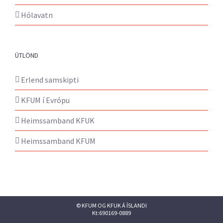
Hólavatn
ÚTLÖND
Erlend samskipti
KFUM í Evrópu
Heimssamband KFUK
Heimssamband KFUM
© KFUM OG KFUK Á ÍSLANDI
Kt:690169-0889