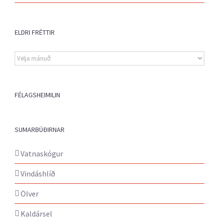
ELDRI FRÉTTIR
Eldri
fréttir
FÉLAGSHEIMILIN
SUMARBÚÐIRNAR
Vatnaskógur
Vindáshlíð
Ölver
Kaldársel