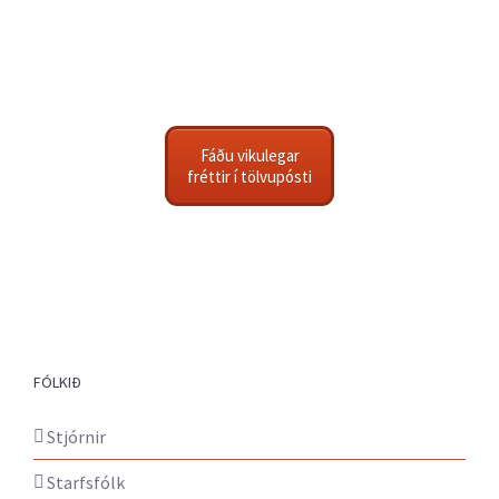
Fáðu vikulegar
fréttir í tölvupósti
FÓLKIÐ
Stjórnir
Starfsfólk